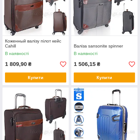
Коженный валізу пілот кейс
Cahill
Валіза sansonite spinner
В наявності
В наявності
1 809,90
1 506,15
₴
₴
Купити
Купити