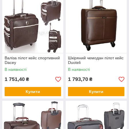
Валіза пілот кейс спортивний
Шкіряний чемодан пілот кейс
Dacey
Duoteli
В наявності
В наявності
1 751,40
1 793,70
₴
₴
Купити
Купити