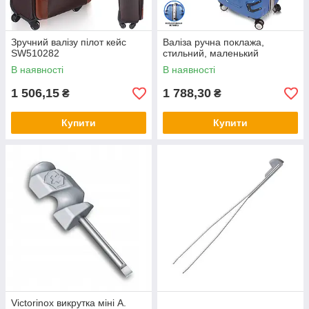
Зручний валізу пілот кейс
Валіза ручна поклажа,
SW510282
стильний, маленький
В наявності
В наявності
1 506,15
1 788,30
₴
₴
Купити
Купити
Victorinox викрутка міні A.