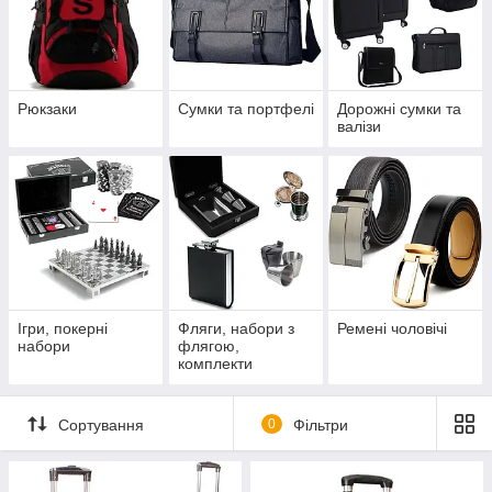
Рюкзаки
Сумки та портфелі
Дорожні сумки та
валізи
Ігри, покерні
Фляги, набори з
Ремені чоловічі
набори
флягою,
комплекти
стаканчиків
Сортування
0
Фільтри