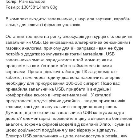
Колір: Різні кольори
Розмір: 130*38*14mm 80g
В комплект входить: запальничка, шнур для зарядки, карабін-
кільце для ключів і фірмова упаковка.
Останнім трендом на ринку аксесуарів для курців є електричні
запальнички USB. Це інноваційна альтернатива бензиновим і
газових аналогам, причому для її «заправки» вам не буде
потрібно додатково купувати витратні матеріали. USB
запальничка зможе заряджатися в той момент, як ви
працюєте за комп'ютером або ж займаєтеся іншими
справами. Просто підключіть його до ПК за допомогою
кабелю, і вже через годину-два вона накопичить енергію,
необхідну для прикурювання 100-150 сигарет. Якщо вас
привабила запальничка USB, придбати її вигідніше і
комфортніше всього в інтернет-магазині . У каталозі
представлені моделі різних дизайнів – як для прихильників
класики, так і для шанувальників неординарних рішень.
Думаєте, що електрична запальничка USB коштує занадто
дорого? елементарно порівняйте її ціну з цінами на бензинові
аналоги, зокрема фірмові моделі від компанії Зіппо, і сумніви
щодо доцільності придбання у вас відразу ж відпадуть.
Електро USB запальничка – це та легкодоступна розкіш, яку