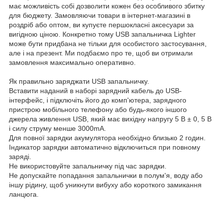
має можливість собі дозволити кожен без особливого збитку
для бюджету. Замовляючи товари в інтернет-магазині в
роздріб або оптом, ви купуєте першокласні аксесуари за
вигідною ціною. Конкретно тому USB запальничка Lighter
може бути придбана не тільки для особистого застосування,
але і на презент. Ми подбаємо про те, щоб ви отримали
замовлення максимально оперативно.
Як правильно заряджати USB запальничку.
Вставити наданий в наборі зарядний кабель до USB-
інтерфейс, і підключіть його до комп'ютера, зарядного
пристрою мобільного телефону або будь-якого іншого
джерела живлення USB, який має вихідну напругу 5 В ± 0, 5 В
і силу струму менше 3000mA.
Для повної зарядки акумулятора необхідно близько 2 годин.
Індикатор зарядки автоматично відключиться при повному
заряді.
Не використовуйте запальничку під час зарядки.
Не допускайте попадання запальнички в полум'я, воду або
іншу рідину, щоб уникнути вибуху або короткого замикання
ланцюга.