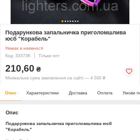
Подарункова запальничка приголомшлива
юсб "Корабель"
Немає в наявності
Код: 33373K
Тільки опт
210,60
₴
Мінімальна сума замовлення на сайті — 4 500 ₴
Опис
Характеристики
Доставка
Оплата
Умови п
Опис
Подарункова запальничка приголомшлива юсб
"Корабель"