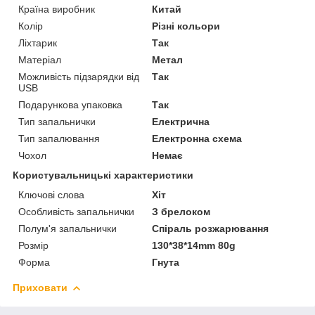
Країна виробник
Китай
Колір
Різні кольори
Ліхтарик
Так
Матеріал
Метал
Можливість підзарядки від
Так
USB
Подарункова упаковка
Так
Тип запальнички
Електрична
Тип запалювання
Електронна схема
Чохол
Немає
Користувальницькі характеристики
Ключові слова
Хіт
Особливість запальнички
З брелоком
Полум'я запальнички
Спіраль розжарювання
Розмір
130*38*14mm 80g
Форма
Гнута
Приховати