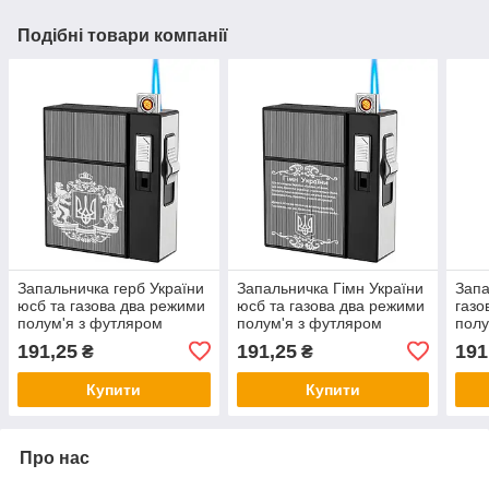
Подібні товари компанії
Запальничка герб України
Запальничка Гімн України
Запа
юсб та газова два режими
юсб та газова два режими
газо
полум'я з футляром
полум'я з футляром
полу
641U1
641U2
641
191,25
191,25
191
₴
₴
Купити
Купити
Про нас