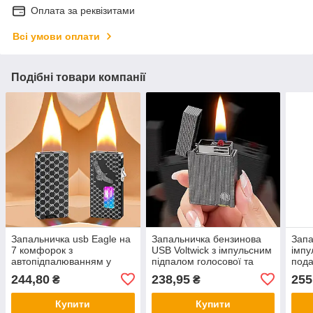
Оплата за реквізитами
Всі умови оплати
Подібні товари компанії
Запальничка usb Eagle на
Запальничка бензинова
Запа
7 комфорок з
USB Voltwick з імпульсним
імпу
автопідпалюванням у
підпалом голосової та
пода
подарунковому пакованні
сенсорною активацією
LG-
244,80
238,95
255
₴
₴
LG-805B
LG-811B
Купити
Купити