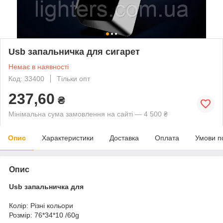
Usb запальничка для сигарет
Немає в наявності
Код: 33400
Тільки опт
237,60
₴
Мінімальна сума замовлення на сайті — 4 500 ₴
Опис
Характеристики
Доставка
Оплата
Умови п
Опис
Usb запальничка для
Колір: Різні кольори
Розмір: 76*34*10 /60g