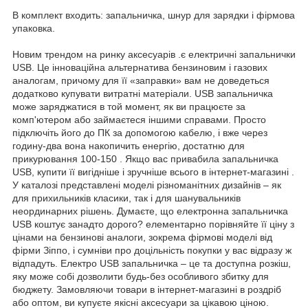
В комплект входить: запальничка, шнур для зарядки і фірмова
упаковка.
Новим трендом на ринку аксесуарів .є електричні запальнички
USB. Це інноваційна альтернатива бензиновим і газових
аналогам, причому для її «заправки» вам не доведеться
додатково купувати витратні матеріали. USB запальничка
може заряджатися в той момент, як ви працюєте за
комп'ютером або займаєтеся іншими справами. Просто
підключіть його до ПК за допомогою кабелю, і вже через
годину-два вона накопичить енергію, достатню для
прикурювання 100-150 . Якщо вас привабила запальничка
USB, купити її вигідніше і зручніше всього в інтернет-магазині .
У каталозі представлені моделі різноманітних дизайнів – як
для прихильників класики, так і для шанувальників
неординарних рішень. Думаєте, що електронна запальничка
USB коштує занадто дорого? елементарно порівняйте її ціну з
цінами на бензинові аналоги, зокрема фірмові моделі від
фірми Зіппо, і сумніви про доцільність покупки у вас відразу ж
відпадуть. Електро USB запальничка – це та доступна розкіш,
яку може собі дозволити будь-без особливого збитку для
бюджету. Замовляючи товари в інтернет-магазині в роздріб
або оптом, ви купуєте якісні аксесуари за цікавою ціною.