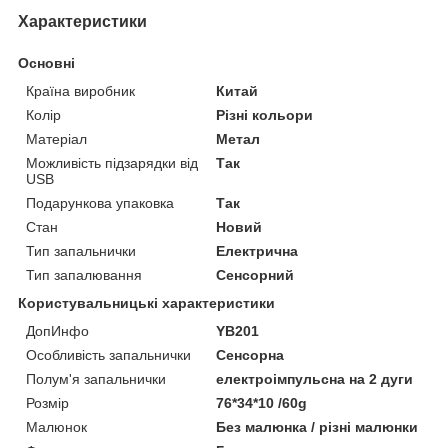
Характеристики
Основні
Країна виробник
Китай
Колір
Різні кольори
Матеріал
Метал
Можливість підзарядки від
Так
USB
Подарункова упаковка
Так
Стан
Новий
Тип запальнички
Електрична
Тип запалювання
Сенсорний
Користувальницькі характеристики
ДопИнфо
YB201
Особливість запальнички
Сенсорна
Полум'я запальнички
електроімпульсна на 2 дуги
Розмір
76*34*10 /60g
Малюнок
Без малюнка / різні малюнки