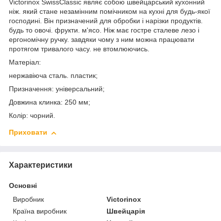
Victorinox SwissClassic являє собою швейцарський кухонний
ніж. який стане незамінним помічником на кухні для будь-якої
господині. Він призначений для обробки і нарізки продуктів.
будь то овочі. фрукти. м'ясо. Ніж має гостре сталеве лезо і
ергономічну ручку. завдяки чому з ним можна працювати
протягом тривалого часу. не втомлюючись.
Матеріал:
нержавіюча сталь. пластик;
Призначення: універсальний;
Довжина клинка: 250 мм;
Колір: чорний.
Приховати
Характеристики
Основні
Виробник
Victorinox
Країна виробник
Швейцарія