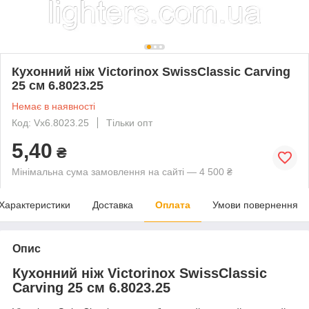
Кухонний ніж Victorinox SwissClassic Carving
25 см 6.8023.25
Немає в наявності
Код: Vx6.8023.25
Тільки опт
5,40
₴
Мінімальна сума замовлення на сайті — 4 500 ₴
Характеристики
Доставка
Оплата
Умови повернення
Опис
Кухонний ніж Victorinox SwissClassic
Carving 25 см 6.8023.25