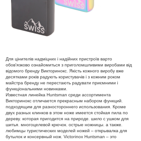
Для цінителів надміцних і надійних пристроїв варто
обов'язково ознайомиться з приголомшливими виробами від
відомого бренду Викторинокс. Якість кожного виробу вже
десятками років радують користувачів і з кожним роком
майстра бренду не перестають радувати приємними і
функціональними новинками.
Известная линейка Huntsman среди ассортимента
Викторинокс отличается прекрасным набором функций.
подходящим для разностороннего использования. Кроме
двух разных клинков в этом ноже имеется стойкая пила по
дереву. которая пригодится на природе. шило с ушком для
шитья. многоцелевой крючок. острые ножницы. а также.
любимцы туристических моделей ножей – открывалка для
бутылок и консервный нож. Victorinox Huntsman – это