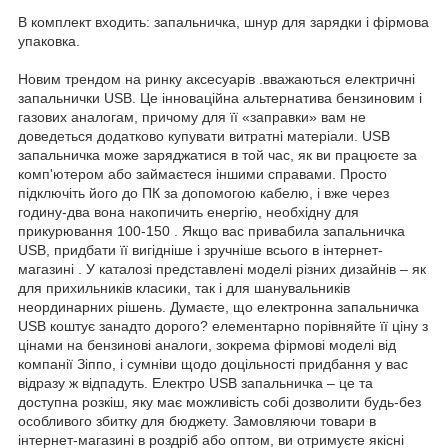
В комплект входить: запальничка, шнур для зарядки і фірмова
упаковка.
Новим трендом на ринку аксесуарів .вважаються електричні
запальнички USB. Це інноваційна альтернатива бензиновим і
газових аналогам, причому для її «заправки» вам не
доведеться додатково купувати витратні матеріали. USB
запальничка може заряджатися в той час, як ви працюєте за
комп'ютером або займаєтеся іншими справами. Просто
підключіть його до ПК за допомогою кабелю, і вже через
годину-два вона накопичить енергію, необхідну для
прикурювання 100-150 . Якщо вас привабила запальничка
USB, придбати її вигідніше і зручніше всього в інтернет-
магазині . У каталозі представлені моделі різних дизайнів – як
для прихильників класики, так і для шанувальників
неординарних рішень. Думаєте, що електронна запальничка
USB коштує занадто дорого? елементарно порівняйте її ціну з
цінами на бензинові аналоги, зокрема фірмові моделі від
компанії Зіппо, і сумніви щодо доцільності придбання у вас
відразу ж відпадуть. Електро USB запальничка – це та
доступна розкіш, яку має можливість собі дозволити будь-без
особливого збитку для бюджету. Замовляючи товари в
інтернет-магазині в роздріб або оптом, ви отримуєте якісні