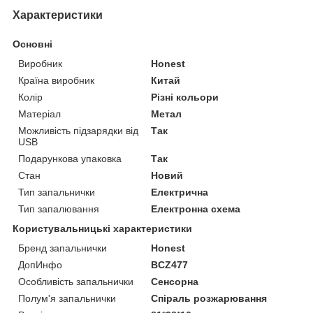
Характеристики
Основні
Виробник
Honest
Країна виробник
Китай
Колір
Різні кольори
Матеріал
Метал
Можливість підзарядки від
Так
USB
Подарункова упаковка
Так
Стан
Новий
Тип запальнички
Електрична
Тип запалювання
Електронна схема
Користувальницькі характеристики
Бренд запальнички
Honest
ДопИнфо
BCZ477
Особливість запальнички
Сенсорна
Полум'я запальнички
Спіраль розжарювання