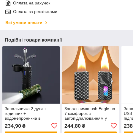
Оплата на рахунок
Оплата за реквізитами
Всі умови оплати
Подібні товари компанії
Запальничка 2 дуги +
Запальничка usb Eagle на
Запа
годинник +
7 комфорок з
USB 
водонепроникна в
автопідпалюванням у
підп
подарунковому пакованні
подарунковому пакованні
сенс
234,90
244,80
238
₴
₴
LG-773
LG-805B
LG-