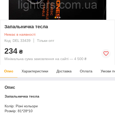
Запальничка тесла
Немає в наявності
Код: DEL 33439
Тільки опт
234
₴
Мінімальна сума замовлення на сайті — 4 500 ₴
Опис
Характеристики
Доставка
Оплата
Умови п
Опис
Запальничка тесла
Колір: Різні кольори
Розмір: 81*28*10