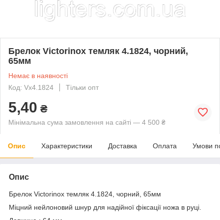
Брелок Victorinox темляк 4.1824, чорний,
65мм
Немає в наявності
Код: Vx4.1824
Тільки опт
5,40
₴
Мінімальна сума замовлення на сайті — 4 500 ₴
Опис
Характеристики
Доставка
Оплата
Умови п
Опис
Брелок Victorinox темляк 4.1824, чорний, 65мм
Міцний нейлоновий шнур для надійної фіксації ножа в руці.