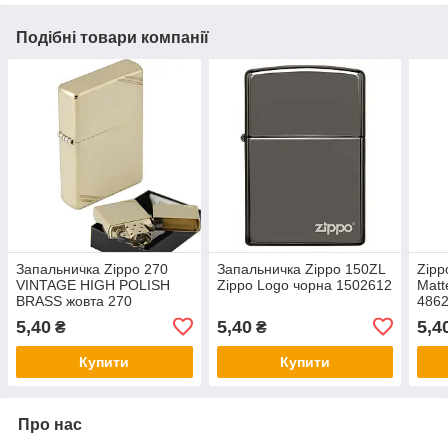
Подібні товари компанії
Запальничка Zippo 270
Запальничка Zippo 150ZL
Zipp
VINTAGE HIGH POLISH
Zippo Logo чорна 1502612
Matt
BRASS жовта 270
4862
зипо
5,40
5,40
5,4
₴
₴
Купити
Купити
Про нас