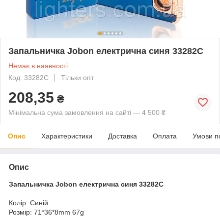
Запальничка Jobon електрична синя 33282C
Немає в наявності
Код: 33282C
Тільки опт
208,35
₴
Мінімальна сума замовлення на сайті — 4 500 ₴
Опис
Характеристики
Доставка
Оплата
Умови п
Опис
Запальничка Jobon електрична синя 33282C
Колір: Синій
Розмір: 71*36*8mm 67g