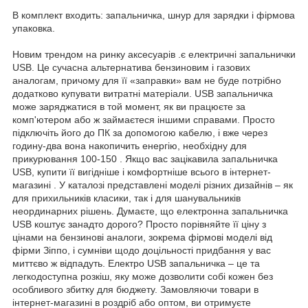
В комплект входить: запальничка, шнур для зарядки і фірмова
упаковка.
Новим трендом на ринку аксесуарів .є електричні запальнички
USB. Це сучасна альтернатива бензиновим і газових
аналогам, причому для її «заправки» вам не буде потрібно
додатково купувати витратні матеріали. USB запальничка
може заряджатися в той момент, як ви працюєте за
комп'ютером або ж займаєтеся іншими справами. Просто
підключіть його до ПК за допомогою кабелю, і вже через
годину-два вона накопичить енергію, необхідну для
прикурювання 100-150 . Якщо вас зацікавила запальничка
USB, купити її вигідніше і комфортніше всього в інтернет-
магазині . У каталозі представлені моделі різних дизайнів – як
для прихильників класики, так і для шанувальників
неординарних рішень. Думаєте, що електронна запальничка
USB коштує занадто дорого? Просто порівняйте її ціну з
цінами на бензинові аналоги, зокрема фірмові моделі від
фірми Зіппо, і сумніви щодо доцільності придбання у вас
миттєво ж відпадуть. Електро USB запальничка – це та
легкодоступна розкіш, яку може дозволити собі кожен без
особливого збитку для бюджету. Замовляючи товари в
інтернет-магазині в роздріб або оптом, ви отримуєте