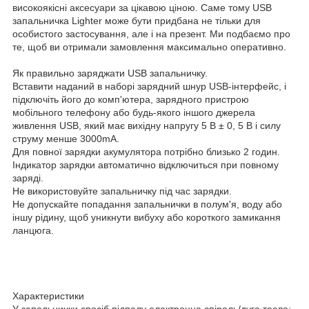
високоякісні аксесуари за цікавою ціною. Саме тому USB
запальничка Lighter може бути придбана не тільки для
особистого застосування, але і на презент. Ми подбаємо про
те, щоб ви отримали замовлення максимально оперативно.
Як правильно заряджати USB запальничку.
Вставити наданий в наборі зарядний шнур USB-інтерфейс, і
підключіть його до комп'ютера, зарядного пристрою
мобільного телефону або будь-якого іншого джерела
живлення USB, який має вихідну напругу 5 В ± 0, 5 В і силу
струму менше 3000mA.
Для повної зарядки акумулятора потрібно близько 2 годин.
Індикатор зарядки автоматично відключиться при повному
заряді.
Не використовуйте запальничку під час зарядки.
Не допускайте попадання запальнички в полум'я, воду або
іншу рідину, щоб уникнути вибуху або короткого замикання
ланцюга.
Характеристики
У запальнички спосіб підпалу електронна спіраль/дуга тесла;