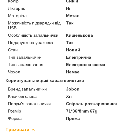
Колір
Синій
Ліхтарик
Ні
Матеріал
Метал
Можливість підзарядки від
Так
USB
Особливість запальнички
Кишенькова
Подарункова упаковка
Так
Стан
Новий
Тип запальнички
Електрична
Тип запалювання
Електронна схема
Чохол
Немає
Користувальницькі характеристики
Бренд запальнички
Jobon
Ключові слова
Хіт
Полум'я запальнички
Спіраль розжарювання
Розмір
71*36*8mm 67g
Форма
Пряма
Приховати