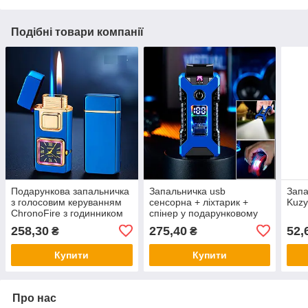
Подібні товари компанії
Подарункова запальничка
Запальничка usb
Запа
з голосовим керуванням
сенсорна + ліхтарик +
Kuzy
ChronoFire з годинником
спінер у подарунковому
на корпусі та 2 режимами
пакованні LG-792C
258,30
275,40
52,
₴
₴
полум'я LG-826C
Купити
Купити
Про нас