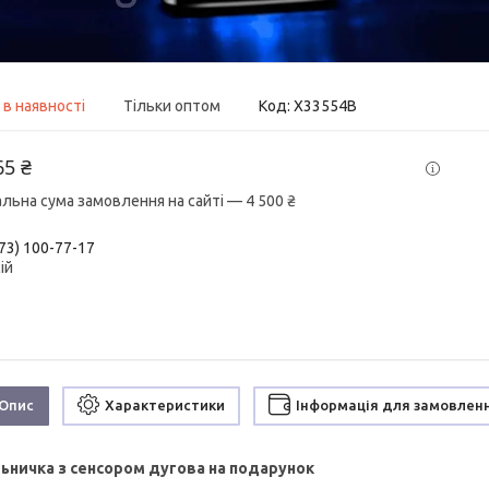
 в наявності
Тільки оптом
Код:
X33554B
65 ₴
альна сума замовлення на сайті — 4 500 ₴
73) 100-77-17
ій
Опис
Характеристики
Інформація для замовлен
ьничка з сенсором дугова на подарунок