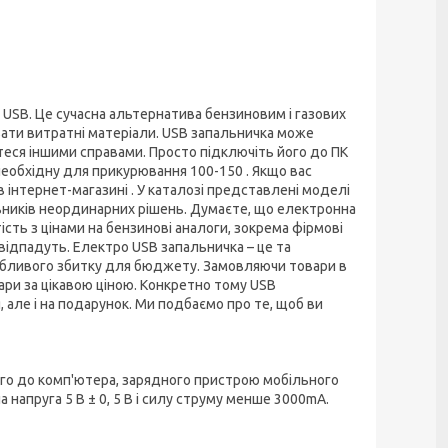
USB. Це сучасна альтернатива бензиновим і газових
вати витратні матеріали. USB запальничка може
теся іншими справами. Просто підключіть його до ПК
необхідну для прикурювання 100-150 . Якщо вас
в інтернет-магазині . У каталозі представлені моделі
льників неординарних рішень. Думаєте, що електронна
сть з цінами на бензинові аналоги, зокрема фірмові
ж відпадуть. Електро USB запальничка – це та
собливого збитку для бюджету. Замовляючи товари в
ари за цікавою ціною. Конкретно тому USB
 але і на подарунок. Ми подбаємо про те, щоб ви
ого до комп'ютера, зарядного пристрою мобільного
напруга 5 В ± 0, 5 В і силу струму менше 3000mA.