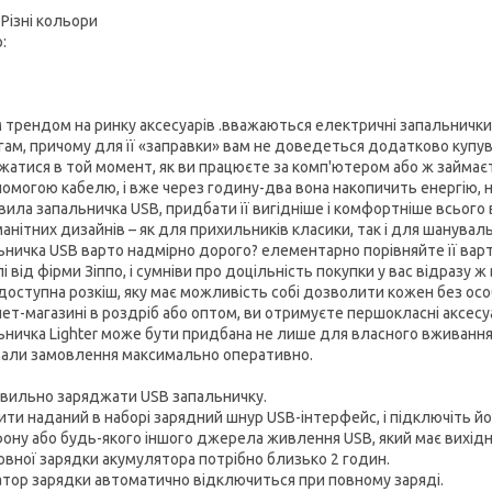
 Різні кольори
:
 трендом на ринку аксесуарів .вважаються електричні запальнички 
гам, причому для її «заправки» вам не доведеться додатково купу
жатися в той момент, як ви працюєте за комп'ютером або ж займає
помогою кабелю, і вже через годину-два вона накопичить енергію, 
вила запальничка USB, придбати її вигідніше і комфортніше всього 
манітних дизайнів – як для прихильників класики, так і для шанува
ьничка USB варто надмірно дорого? елементарно порівняйте її варті
 від фірми Зіппо, і сумніви про доцільність покупки у вас відразу 
доступна розкіш, яку має можливість собі дозволити кожен без о
нет-магазині в роздріб або оптом, ви отримуєте першокласні аксесу
ьничка Lighter може бути придбана не лише для власного вживання,
али замовлення максимально оперативно.
авильно заряджати USB запальничку.
ити наданий в наборі зарядний шнур USB-інтерфейс, і підключіть й
ону або будь-якого іншого джерела живлення USB, який має вихідна 
овної зарядки акумулятора потрібно близько 2 годин.
атор зарядки автоматично відключиться при повному заряді.