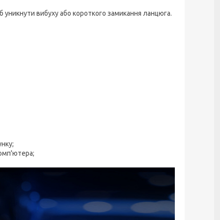
об уникнути вибуху або короткого замикання ланцюга.
нку;
омп'ютера;