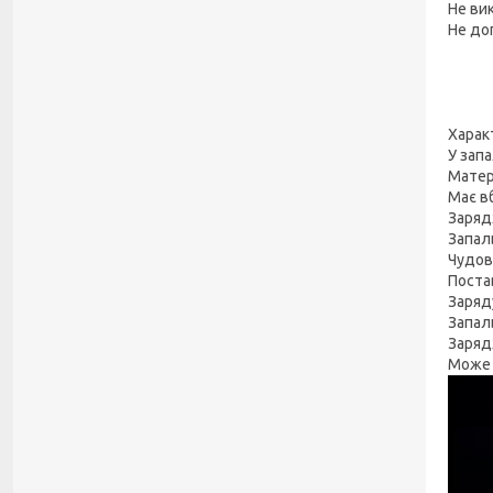
Не ви
Не до
Харак
У зап
Матер
Має в
Заряд
Запал
Чудов
Поста
Заряду
Запал
Заряд
Може 