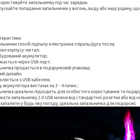
користовуйте запальничку під час зарядки.
пускайте попадання запальнички у вогонь, воду або іншу рідину, щ
теристики
альнички спосіб підпалу електронна спіраль/дуга тесла;
іал корпусу: метал;
будований акумулятор;
жається через USB порт;
ьничка продається в подарунковій упаковці;
ий дизайн;
вляється з USB кабелем;
 акумулятора вистачає на 3 - 4 пачки ;
ьничка ідеально підходить для особистого користування та подару
жати запальничку 2.0 USB можна від стандартної розетки або від к
запалити у будь-яку погоду, ідеальна запальничка для подорожі;