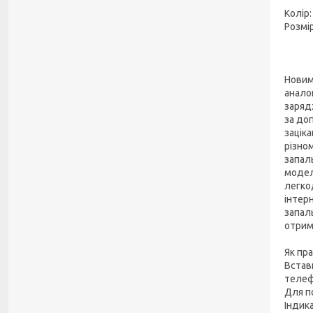
Колір:
Розмір
Новим
анало
заряд
за до
заціка
різно
запал
моделі
легко
інтер
запал
отрим
Як пр
Встав
телеф
Для п
Індик