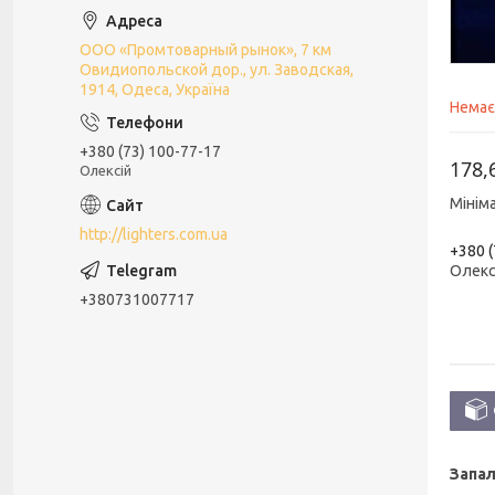
ООО «Промтоварный рынок», 7 км
Овидиопольской дор., ул. Заводская,
1914, Одеса, Україна
Немає
+380 (73) 100-77-17
178,
Олексій
Мінім
http://lighters.com.ua
+380 (
Олекс
+380731007717
Запал