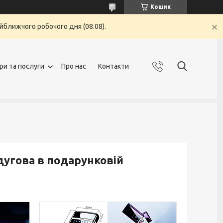
Кошик
йближчого робочого дня (08.08).
ри та послуги
Про нас
Контакти
угова в подарунковій