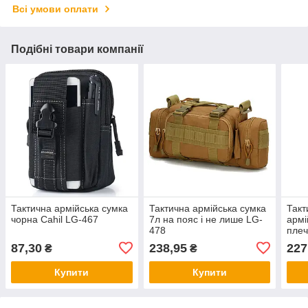
Всі умови оплати
Подібні товари компанії
Тактична армійська сумка
Тактична армійська сумка
Такт
чорна Cahil LG-467
7л на пояс і не лише LG-
армі
478
плеч
такт
87,30
238,95
227
₴
₴
Купити
Купити