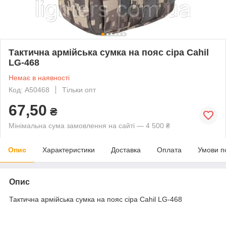
Тактична армійська сумка на пояс сіра Cahil
LG-468
Немає в наявності
Код: A50468
Тільки опт
67,50
₴
Мінімальна сума замовлення на сайті — 4 500 ₴
Опис
Характеристики
Доставка
Оплата
Умови п
Опис
Тактична армійська сумка на пояс сіра Cahil LG-468