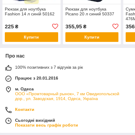
Рюкзак для ноутбука
Рюкзак для ноутбука
Сумк
Fashion 14 л синій 50162
Picano 20 л синий 50337
Fash
476
225
355,95
356
₴
₴
Купити
Купити
Про нас
100% позитивних з 7 відгуків за рік
Працює з 20.01.2016
м. Одеса
ООО «Промтоварный рынок», 7 км Овидиопольской
дор., ул. Заводская, 1914, Одеса, Україна
Контакти
Сьогодні вихідний
Показати весь графік роботи