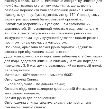
рюкзаку є безліч кишень. Включаючи спеціальну кишеню для
ноутбука і планшета з м'яким покриттям, що дозволяє
безпечно переносити Ваш електронний девайс. Рюкзак
підходить для ноутбуків з діагоналлю до 17". У передньому
кишені розташований багатоцільовий органайзер.
Рюкзак був розроблений з урахуванням ергономічних
властивостей. Він оснащений жорсткою задньою панеллю
AirFlow, а також регульованими плечовими ременями
контурної форми, що у сукупності дозволяє носити рюкзак
протягом тривалого часу з комфортом.
Посилена, армована верхня ручка гарантує надійність
рюкзака при підвищених навантаженнях.
Додаткова зручність у використанні забезпечують бічні кишені
для води, додаткові кишені на блискавці, а також порт для
навушників 3, 5 мм, зручно розташований на плечовій лямці.
Характеристики
Матеріал: 100% поліестер щільністю 600D;
Ортопедична Спинка;
Широкі регульовані по довжині лямки;
Основне відділення захищено двосторонній блискавкою з
захищеним клапаном;
Верхня ручка для перенесення;
Ортопедична спинка гарантує циркуляцію повітря між
рюкзаком і вашою спиною;