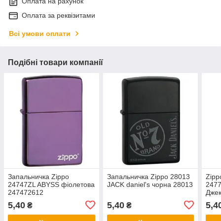
Оплата на рахунок
Оплата за реквізитами
Всі умови оплати
Подібні товари компанії
Запальничка Zippo
Запальничка Zippo 28013
Zipp
24747ZL ABYSS фіолетова
JACK daniel's чорна 28013
2477
247472612
Джек
5,40
5,40
5,4
₴
₴