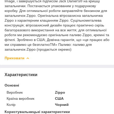
Image, і завершується підписом Jack Daniel's® на кришці
запальнички. Постачається упакованим у подарункову
коробку. Для оптимальної роботи заправляйте бензином для
запальничок Zippo. Оригінальна вітрозахисна запальничка
Zippo з характерним клацанням Zippo. Суцільнометалева
конструкція; вітрозахисний дизайн працює практично скрізь
багаторазового використання на все життя; для оптимальної
роботи ми рекомендуємо оригінальне паливо Zippo, кремні та
фітилі. Зроблено в США; Довічна гарантія, що «це працює або
ми справимо це безплатноTM» Паливо: паливо для
запальничок Zippo (продається окремо)
Приховати
Характеристики
Основні
Виробник
Zippo
Країна виробник
США
Колір
Чорний
Користувальницькі характеристики