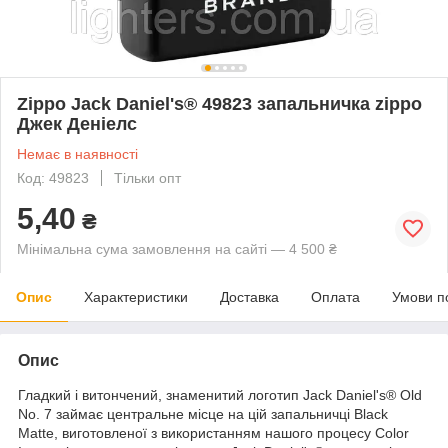
Zippo Jack Daniel's® 49823 запальничка zippo
Джек Деніелс
Немає в наявності
Код: 49823
Тільки опт
5,40
₴
Мінімальна сума замовлення на сайті — 4 500 ₴
Опис
Характеристики
Доставка
Оплата
Умови п
Опис
Гладкий і витончений, знаменитий логотип Jack Daniel's® Old
No. 7 займає центральне місце на цій запальничці Black
Matte, виготовленої з використанням нашого процесу Color