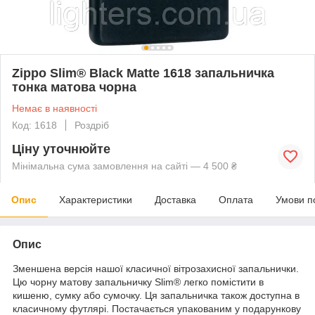
Zippo Slim® Black Matte 1618 запальничка
тонка матова чорна
Немає в наявності
Код: 1618
Роздріб
Ціну уточнюйте
Мінімальна сума замовлення на сайті — 4 500 ₴
Опис
Характеристики
Доставка
Оплата
Умови п
Опис
Зменшена версія нашої класичної вітрозахисної запальнички.
Цю чорну матову запальничку Slim® легко помістити в
кишеню, сумку або сумочку. Ця запальничка також доступна в
класичному футлярі. Постачається упакованим у подарункову