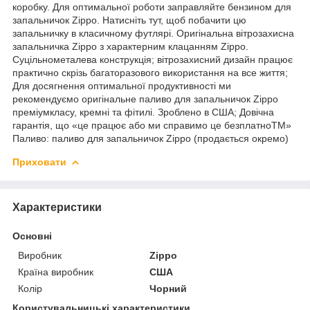
коробку. Для оптимальної роботи заправляйте бензином для
запальничок Zippo. Натисніть тут, щоб побачити цю
запальничку в класичному футлярі. Оригінальна вітрозахисна
запальничка Zippo з характерним клацанням Zippo.
Суцільнометалева конструкція; вітрозахисний дизайн працює
практично скрізь багаторазового використання на все життя;
Для досягнення оптимальної продуктивності ми
рекомендуємо оригінальне паливо для запальничок Zippo
преміумкласу, кремні та фітилі. Зроблено в США; Довічна
гарантія, що «це працює або ми справимо це безплатноTM»
Паливо: паливо для запальничок Zippo (продається окремо)
Приховати
Характеристики
Основні
Виробник
Zippo
Країна виробник
США
Колір
Чорний
Користувальницькі характеристики