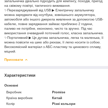
запальничка ідеально підходить для кемпінгу, походів, пригод
на свіжому повітрі, тактичного виживання.
✨Перезаряджуваний від USB️ ▶ Електричну запальничку
можна заряджати від ноутбука, зовнішнього акумулятора,
автомобіля або іншого джерела живлення за допомогою USB-
кабелю, повне заряджання займає приблизно 2 години,
паливо не потрібне, економно, чисто та зручно. Під час
використання очевидний поточний голос, класна запальничка.
✨Портативний ▶ Ця дугова запальничка, легка та маленька, її
можна повісити на шию або рюкзак, її легко носити із собою.
Високоякісний матеріал з АБС-пластику та цинкового сплаву,
міцний.
Приховати
Характеристики
Основні
Виробник
Promise
Країна виробник
Китай
Колір
Різні кольори