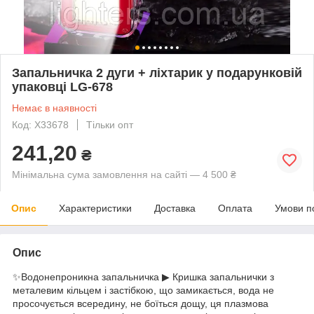
Запальничка 2 дуги + ліхтарик у подарунковій
упаковці LG-678
Немає в наявності
Код: X33678
Тільки опт
241,20
₴
Мінімальна сума замовлення на сайті — 4 500 ₴
Опис
Характеристики
Доставка
Оплата
Умови п
Опис
✨Водонепроникна запальничка ▶ Кришка запальнички з
металевим кільцем і застібкою, що замикається, вода не
просочується всередину, не боїться дощу, ця плазмова