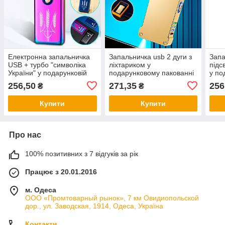
Електронна запальничка
Запальничка usb 2 дуги з
Запа
USB + турбо "символіка
ліхтариком у
підс
України" у подарунковій
подарунковому пакованні
у по
упаковці LG-521U2
LG-670Gold
LG-
256,50
271,35
256
₴
₴
Купити
Купити
Про нас
100% позитивних з 7 відгуків за рік
Працює з 20.01.2016
м. Одеса
ООО «Промтоварный рынок», 7 км Овидиопольской
дор., ул. Заводская, 1914, Одеса, Україна
Контакти