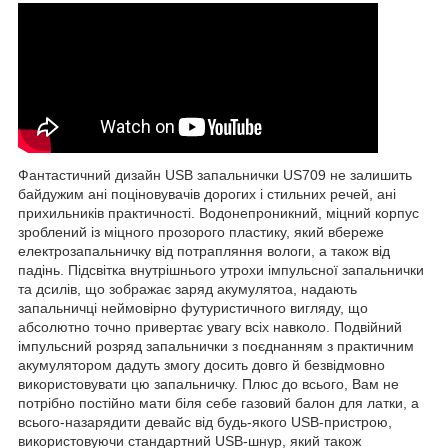
Фантастичний дизайн USB запальнички US709 не залишить
байдужим ані поціновувачів дорогих і стильних речей, ані
прихильників практичності. Водонепроникний, міцний корпус
зроблений із міцного прозорого пластику, який вбереже
електрозапальничку від потрапляння вологи, а також від
падінь. Підсвітка внутрішнього утрохи імпульсної запальнички
та дсилів, що зображає заряд акумулятоа, надають
запальничці неймовірно футуристичного вигляду, що
абсолютно точно привертає увагу всіх навколо. Подвійний
імпульсний розряд запальнички з поєднанням з практичним
акумулятором дадуть змогу досить довго й безвідмовно
використовувати цю запальничку. Плюс до всього, Вам не
потрібно постійно мати біля себе газовий балон для латки, а
всього-назарядити девайс від будь-якого USB-пристрою,
використовуючи стандартний USB-шнур, який також