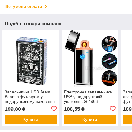
Всі умови оплати
Подібні товари компанії
Запальничка USB Jeam
Електронна запальничка
Запа
Beam з футляром у
USB у подарунковій
два 
подарунковому пакованні
упаковці LG-496B
фут
US-684U2
пода
199,80
188,55
189
₴
₴
US-
Купити
Купити