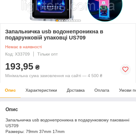
Запальничка usb водонепроникна в
подарунковій упаковці US709
Немає в наявності
Код: X33709
Тільки опт
193,95
₴
Мінімальна сума замовлення на сайті — 4 500 ₴
Опис
Характеристики
Доставка
Оплата
Умови п
Опис
Запальничка usb водонепроникна в подарунковому пакованні
US709
Размеры: 79mm 37mm 17mm