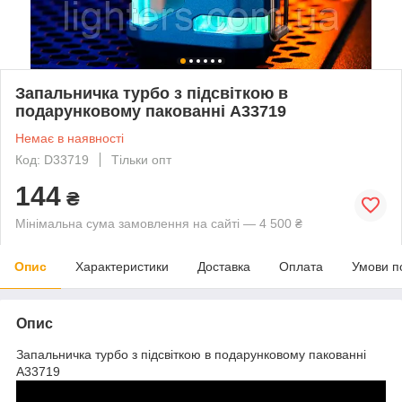
Запальничка турбо з підсвіткою в
подарунковому пакованні A33719
Немає в наявності
Код: D33719
Тільки опт
144
₴
Мінімальна сума замовлення на сайті — 4 500 ₴
Опис
Характеристики
Доставка
Оплата
Умови п
Опис
Запальничка турбо з підсвіткою в подарунковому пакованні
A33719