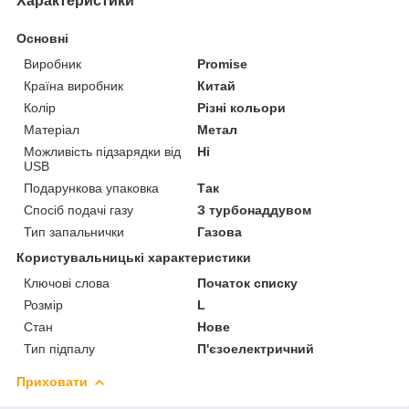
Характеристики
Основні
Виробник
Promise
Країна виробник
Китай
Колір
Різні кольори
Матеріал
Метал
Можливість підзарядки від
Ні
USB
Подарункова упаковка
Так
Спосіб подачі газу
З турбонаддувом
Тип запальнички
Газова
Користувальницькі характеристики
Ключові слова
Початок списку
Розмір
L
Стан
Нове
Тип підпалу
П'єзоелектричний
Приховати