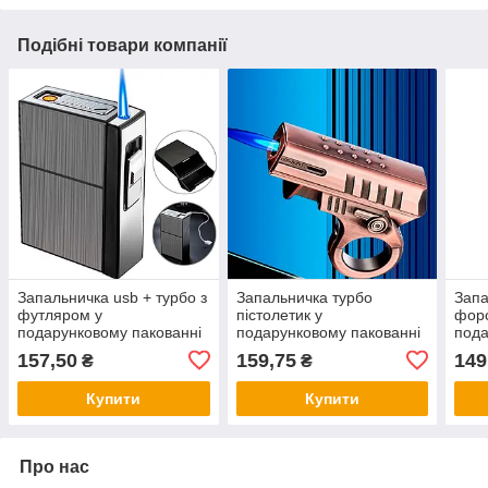
Подібні товари компанії
Запальничка usb + турбо з
Запальничка турбо
Запа
футляром у
пістолетик у
форс
подарунковому пакованні
подарунковому пакованні
пода
US-620
LG-764
LG 
157,50
159,75
149
₴
₴
Купити
Купити
Про нас