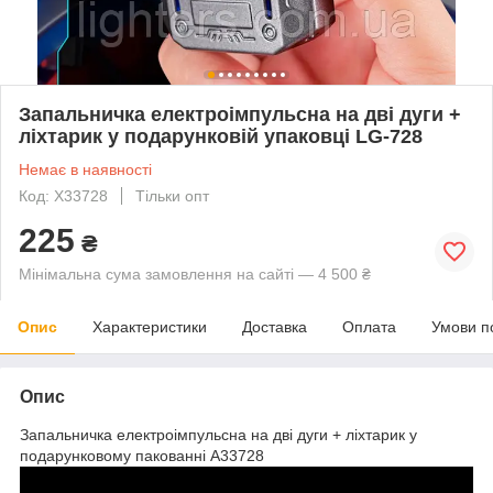
Запальничка електроімпульсна на дві дуги +
ліхтарик у подарунковій упаковці LG-728
Немає в наявності
Код: X33728
Тільки опт
225
₴
Мінімальна сума замовлення на сайті — 4 500 ₴
Опис
Характеристики
Доставка
Оплата
Умови п
Опис
Запальничка електроімпульсна на дві дуги + ліхтарик у
подарунковому пакованні A33728