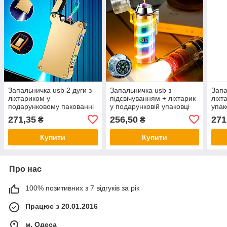
Запальничка usb 2 дуги з
Запальничка usb з
Запа
ліхтариком у
підсвічуванням + ліхтарик
ліхт
подарунковому пакованні
у подарунковій упаковці
упак
LG-670Gold
LG-739
271,35
256,50
271
₴
₴
Купити
Купити
Про нас
100% позитивних з 7 відгуків за рік
Працює з 20.01.2016
м. Одеса