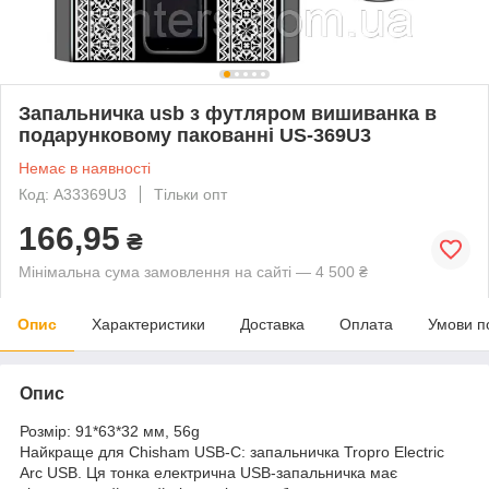
Запальничка usb з футляром вишиванка в
подарунковому пакованні US-369U3
Немає в наявності
Код: A33369U3
Тільки опт
166,95
₴
Мінімальна сума замовлення на сайті — 4 500 ₴
Опис
Характеристики
Доставка
Оплата
Умови п
Опис
Розмір: 91*63*32 мм, 56g
Найкраще для Chisham USB-C: запальничка Tropro Electric
Arc USB. Ця тонка електрична USB-запальничка має