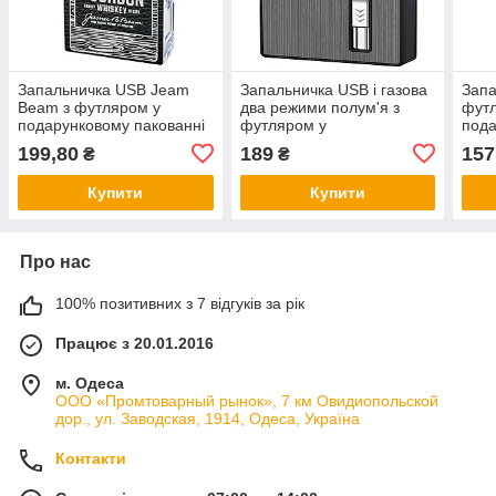
Запальничка USB Jeam
Запальничка USB і газова
Запа
Beam з футляром у
два режими полум'я з
фут
подарунковому пакованні
футляром у
пода
US-684U2
подарунковому пакованні
US-
199,80
189
157
₴
₴
US-658
Купити
Купити
Про нас
100% позитивних з 7 відгуків за рік
Працює з 20.01.2016
м. Одеса
ООО «Промтоварный рынок», 7 км Овидиопольской
дор., ул. Заводская, 1914, Одеса, Україна
Контакти