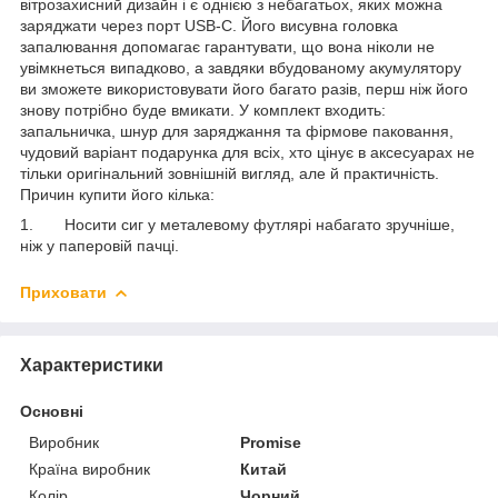
вітрозахисний дизайн і є однією з небагатьох, яких можна
заряджати через порт USB-C. Його висувна головка
запалювання допомагає гарантувати, що вона ніколи не
увімкнеться випадково, а завдяки вбудованому акумулятору
ви зможете використовувати його багато разів, перш ніж його
знову потрібно буде вмикати. У комплект входить:
запальничка, шнур для заряджання та фірмове паковання,
чудовий варіант подарунка для всіх, хто цінує в аксесуарах не
тільки оригінальний зовнішній вигляд, але й практичність.
Причин купити його кілька:
1. Носити сиг у металевому футлярі набагато зручніше,
ніж у паперовій пачці.
Приховати
Характеристики
Основні
Виробник
Promise
Країна виробник
Китай
Колір
Чорний