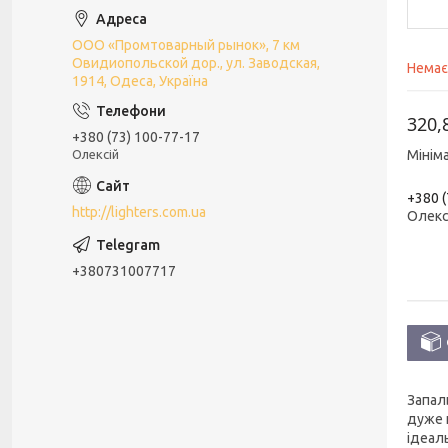
ООО «Промтоварный рынок», 7 км
Овидиопольской дор., ул. Заводская,
Немає
1914, Одеса, Україна
320,
+380 (73) 100-77-17
Олексій
Мінім
+380 (
http://lighters.com.ua
Олекс
+380731007717
Запал
дуже 
ідеал