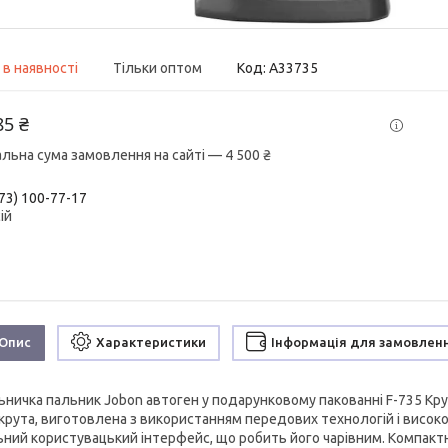
 в наявності
Тільки оптом
Код:
A33735
85 ₴
альна сума замовлення на сайті — 4 500 ₴
73) 100-77-17
ій
Опис
Характеристики
Інформація для замовлен
ьничка пальник Jobon автоген у подарунковому пакованні F-735 Кру
крута, виготовлена з використанням передових технологій і високої
ьний користувацький інтерфейс, що робить його чарівним. Компактни