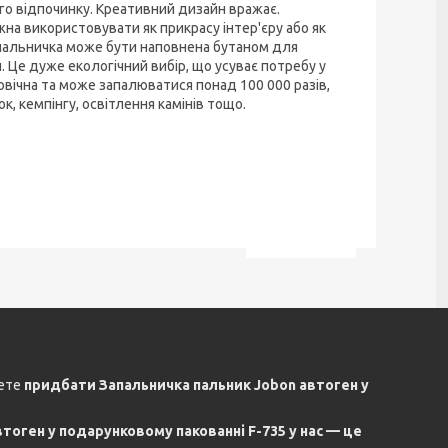
о відпочинку. Креативний дизайн вражає.
жна використовувати як прикрасу інтер'єру або як
запальничка може бути наповнена бутаном для
 Це дуже екологічний вибір, що усуває потребу у
вічна та може запалюватися понад 100 000 разів,
, кемпінгу, освітлення камінів тощо.
жете
придбати Запальничка пальник Jobon автоген у
тоген у подарунковому пакованні F-735 у нас — це