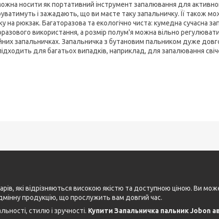
можна носити як портативний інструмент запалювання для активног
руватимуть і зажадають, що ви маєте таку запальничку. Її також мо
ску на рюкзак. Багаторазова та екологічно чиста: кумедна сучасна 
оразового використання, а розмір полум'я можна вільно регулювати.
йних запальничках. Запальничка з бутановим пальником дуже довго
підходить для багатьох випадків, наприклад, для запалювання свічок
рів, які відрізняються високою якістю та доступною ціною. Ви мо
дмінну продукцію, що прослужить вам довгий час.
ьності, стилю і зручності.
Купити Запальничка пальник Jobon ав