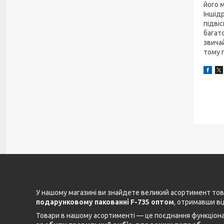
його 
Іншід
підві
багат
звича
тому 
У нашому магазині ви знайдете великий асортимент това
подарунковому пакованні F-735 оптом
, отримавши ві
Товари в нашому асортименті — це поєднання функціонал