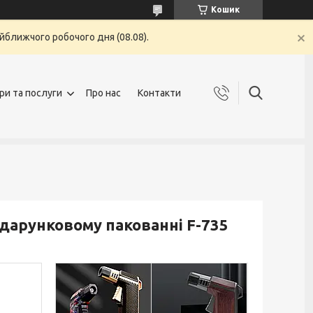
Кошик
йближчого робочого дня (08.08).
ри та послуги
Про нас
Контакти
дарунковому пакованні F-735