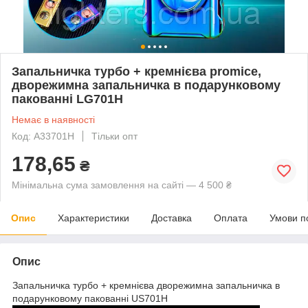
Запальничка турбо + кремнієва promice,
дворежимна запальничка в подарунковому
пакованні LG701H
Немає в наявності
Код: A33701H
Тільки опт
178,65
₴
Мінімальна сума замовлення на сайті — 4 500 ₴
Опис
Характеристики
Доставка
Оплата
Умови п
Опис
Запальничка турбо + кремнієва дворежимна запальничка в
подарунковому пакованні US701H