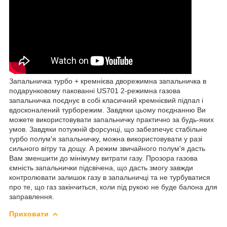
Запальничка турбо + кремнієва дворежимна запальничка в
подарунковому пакованні US701 2-режимна газова
запальничка поєднує в собі класичний кремнієвий підпал і
вдосконалений турборежим. Завдяки цьому поєднанню Ви
можете використовувати запальничку практично за будь-яких
умов. Завдяки потужній форсунці, що забезпечує стабільне
турбо полум'я запальничку, можна використовувати у разі
сильного вітру та дощу. А режим звичайного полум'я дасть
Вам зменшити до мінімуму витрати газу. Прозора газова
ємність запальнички підсвічена, що дасть змогу завжди
контролювати залишок газу в запальничці та не турбуватися
про те, що газ закінчиться, коли під рукою не буде балона для
заправлення.
Приховати