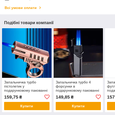
Всі умови оплати
Подібні товари компанії
Запальничка турбо
Запальничка турбо 4
Запа
пістолетик у
форсунки в
фут
подарунковому пакованні
подарунковому пакованні
пода
LG-764
LG — 778
LG-
159,75
149,85
157
₴
₴
Купити
Купити