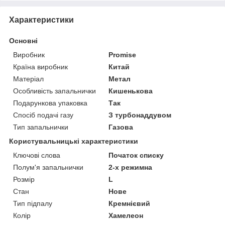
Характеристики
Основні
Виробник
Promise
Країна виробник
Китай
Матеріал
Метал
Особливість запальнички
Кишенькова
Подарункова упаковка
Так
Спосіб подачі газу
З турбонаддувом
Тип запальнички
Газова
Користувальницькі характеристики
Ключові слова
Початок списку
Полум'я запальнички
2-х режимна
Розмір
L
Стан
Нове
Тип підпалу
Кремнієвий
Колір
Хамелеон