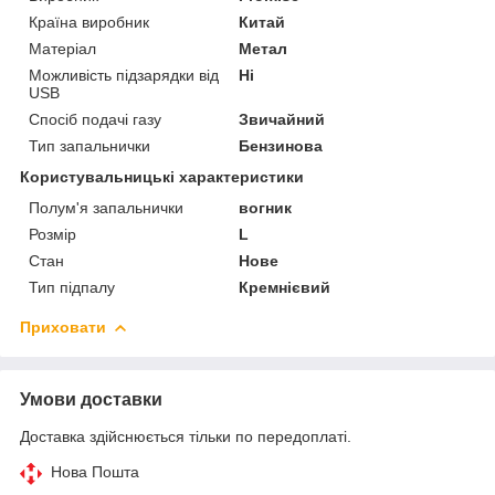
Країна виробник
Китай
Матеріал
Метал
Можливість підзарядки від
Ні
USB
Спосіб подачі газу
Звичайний
Тип запальнички
Бензинова
Користувальницькі характеристики
Полум'я запальнички
вогник
Розмір
L
Стан
Нове
Тип підпалу
Кремнієвий
Приховати
Умови доставки
Доставка здійснюється тільки по передоплаті.
Нова Пошта