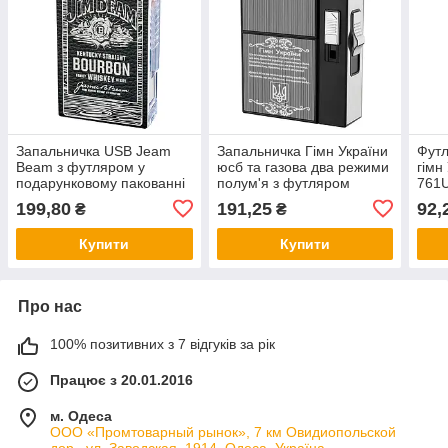
Запальничка USB Jeam
Запальничка Гімн України
Футл
Beam з футляром у
юсб та газова два режими
гімн
подарунковому пакованні
полум'я з футляром
761
US-684U2
641U2
199,80
191,25
92,
₴
₴
Купити
Купити
Про нас
100% позитивних з 7 відгуків за рік
Працює з 20.01.2016
м. Одеса
ООО «Промтоварный рынок», 7 км Овидиопольской
дор., ул. Заводская, 1914, Одеса, Україна