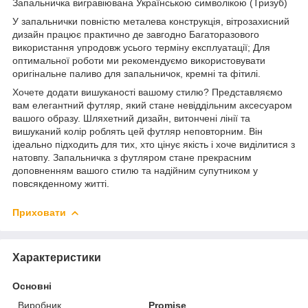
Запальничка вигравіювана Українською символікою (Тризуб)
У запальнички повністю металева конструкція, вітрозахисний
дизайн працює практично де завгодно Багаторазового
використання упродовж усього терміну експлуатації; Для
оптимальної роботи ми рекомендуємо використовувати
оригінальне паливо для запальничок, кремні та фітилі.
Хочете додати вишуканості вашому стилю? Представляємо
вам елегантний футляр, який стане невіддільним аксесуаром
вашого образу. Шляхетний дизайн, витончені лінії та
вишуканий колір роблять цей футляр неповторним. Він
ідеально підходить для тих, хто цінує якість і хоче виділитися з
натовпу. Запальничка з футляром стане прекрасним
доповненням вашого стилю та надійним супутником у
повсякденному житті.
Приховати
Характеристики
Основні
Виробник
Promise