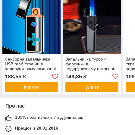
Сенсорна запальничка
Запальничка турбо 4
Запа
USB герб України в
форсунки в
Укра
подарунковому пакованні
подарунковому пакованні
пода
LG-496U2
LG — 778
US-
188,55
149,85
109
₴
₴
Купити
Купити
Про нас
100% позитивних з 7 відгуків за рік
Працює з 20.01.2016