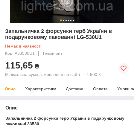
Запальничка 2 форсунки герб України в
подарунковому пакованні LG-530U1
Немає в наявності
Код: A33530U1
Тільки опт
115,65
₴
Мінімальна сума замовлення на сайті — 4 500 ₴
Опис
Характеристики
Доставка
Оплата
Умови п
Опис
Запальничка 2 форсунки герб України в подарунковому
пакованні 33530