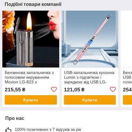
Подібні товари компанії
Бензинова запальничка з
USB-запальничка кухонна
Бенз
голосовим керуванням
Lumin з підсвіткою і
USB 
Movion LG-823 з
зарядкою від USB LG-
голо
рельєфним корпусом і
809RG
керу
215,55
121,05
254
₴
₴
підпалом від руху
підп
Купити
Купити
Про нас
100% позитивних з 7 відгуків за рік