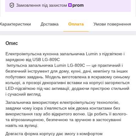
Замовлення під захистом
Характеристики
Доставка
Оплата
Умови повернення
Опис
Електроімпульсна кухонна запальничка Lumin з підсвіткою і
зарядкою від USB LG-809C
Імпульсна запальничка Lumin LG-809C — це практичний і
безпечний інструмент для дому, кухні, дачі, кемпінгу та інших
побутових завдань. Модель виготовлена в яскравому синьому
кольорі, а прозорі декоративні вставки на корпусі загоряються
LED-підсвіткою під час активації, додаючи пристрою стильний
і сучасний вигляд.
Запальничка використовує електроімпульсну технологію,
завдяки чому іскра з'являється між двома контактами без
використання газу або відкритого вогню. Це робить її волого-
та вітрозахищеною, безпечною та зручною в застосуванні
навіть на вулиці.
Довгаста форма корпусу дає змогу з комфортом