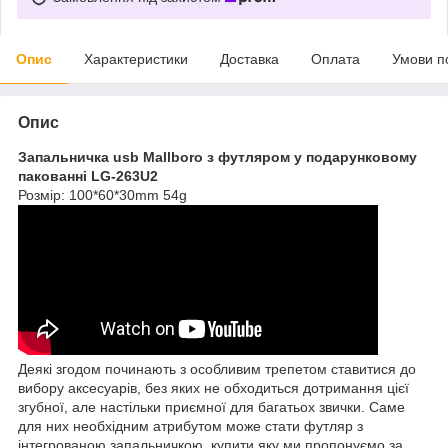
Опис
Характеристики
Доставка
Оплата
Умови п
Опис
Запальничка usb Mallboro з футляром у подарунковому
пакованні LG-263U2
Розмір: 100*60*30mm 54g
Деякі згодом починають з особливим трепетом ставитися до
вибору аксесуарів, без яких не обходиться дотримання цієї
згубної, але настільки приємної для багатьох звички. Саме
для них необхідним атрибутом може стати футляр з
інтегрованою запальничкою, купити яку ми пропонуємо за