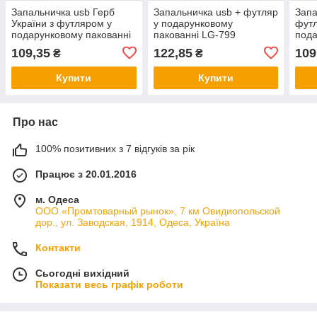
Запальничка usb Герб
Запальничка usb + футляр
Запа
України з футляром у
у подарунковому
фут
подарунковому пакованні
пакованні LG-799
пода
US-577U1
US-
109,35
122,85
109
₴
₴
Купити
Купити
Про нас
100% позитивних з 7 відгуків за рік
Працює з 20.01.2016
м. Одеса
ООО «Промтоварный рынок», 7 км Овидиопольской
дор., ул. Заводская, 1914, Одеса, Україна
Контакти
Сьогодні вихідний
Показати весь графік роботи