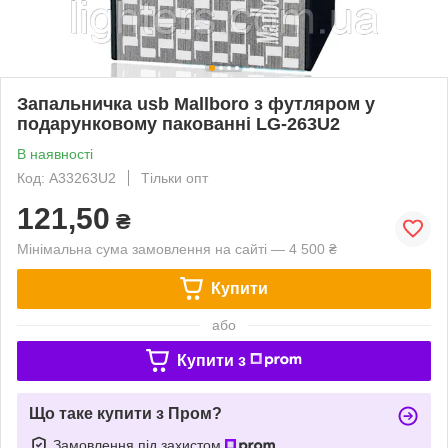
Запальничка usb Mallboro з футляром у
подарунковому пакованні LG-263U2
В наявності
Код: A33263U2
Тільки опт
121,50
₴
Мінімальна сума замовлення на сайті — 4 500 ₴
Купити
або
Купити з
Що таке купити з Пром?
Замовлення під захистом