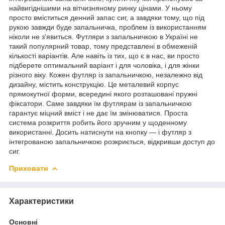
найвигіднішими на вітчизняному ринку цінами. У ньому
просто вміститься денний запас сиг, а завдяки тому, що під
рукою завжди буде запальничка, проблем із використанням
ніколи не з'явиться. Футляри з запальничкою в Україні не
такий популярний товар, тому представлені в обмеженій
кількості варіантів. Але навіть із тих, що є в нас, ви просто
підберете оптимальний варіант і для чоловіка, і для жінки
різного віку. Кожен футляр із запальничкою, незалежно від
дизайну, містить конструкцію. Це металевий корпус
прямокутної форми, всередині якого розташовані пружні
фіксатори. Саме завдяки їм футлярам із запальничкою
гарантує міцний вміст і не дає їм змінюватися. Проста
система розкриття робить його зручним у щоденному
використанні. Досить натиснути на кнопку — і футляр з
інтегрованою запальничкою розкриється, відкривши доступ до
сиг.
Приховати
Характеристики
Основні