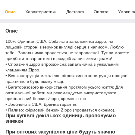
Опис
Характеристики
Доставка
Оплата
Умови п
Опис
100% Оригінал.США. Срібляста запальничка Zippo, на
лицьовій стороні візерунок вигляді серця з написом, Люблю
тебе . Запальничка продається не заправленої. Тут ви можете
придбати товар оптом і в роздріб за низькими цінами!
• Справжня Zippo вітрозахисна запальничка з унікальним
клацанням Zippo.
• Вся конструкція металева; вітрозахисна конструкція працює
практично в будь-якому місці.
• Багаторазового використання протягом усього життя; Для
оптимальної роботи ми рекомендуємо використовувати
оригінальний бензин Zippo, кремені і гніт.
• Зроблено в США; Довічна гарантія.
• Паливо: фірмовий бензин Zippo (продається окремо).
При купівлі декількох одиниць пропонуємо
знижки
При оптових закупівлях ціни будуть значно