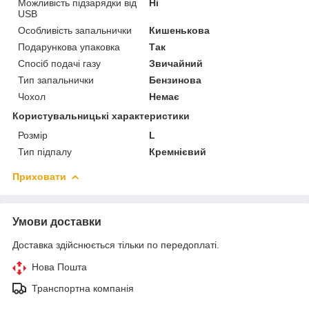
Можливість підзарядки від
Ні
USB
Особливість запальнички
Кишенькова
Подарункова упаковка
Так
Спосіб подачі газу
Звичайний
Тип запальнички
Бензинова
Чохол
Немає
Користувальницькі характеристики
Розмір
L
Тип підпалу
Кремнієвий
Приховати
Умови доставки
Доставка здійснюється тільки по передоплаті.
Нова Пошта
Транспортна компанія