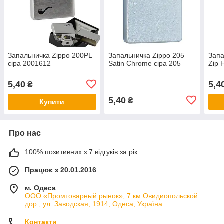
Запальничка Zippo 200PL
Запальничка Zippo 205
Запа
сіра 2001612
Satin Chrome сіра 205
Zip 
5,40
5,4
₴
5,40
₴
Купити
Про нас
100% позитивних з 7 відгуків за рік
Працює з 20.01.2016
м. Одеса
ООО «Промтоварный рынок», 7 км Овидиопольской
дор., ул. Заводская, 1914, Одеса, Україна
Контакти