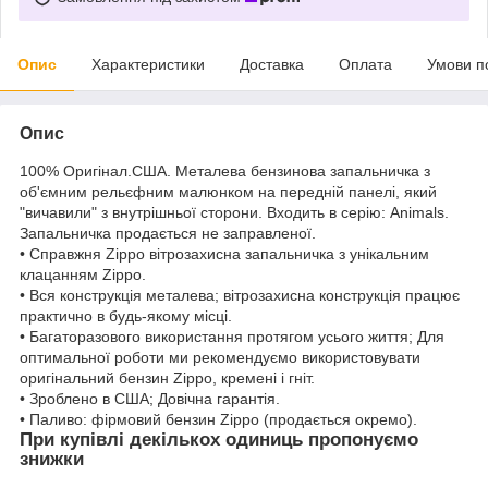
Опис
Характеристики
Доставка
Оплата
Умови п
Опис
100% Оригінал.США. Металева бензинова запальничка з
об'ємним рельєфним малюнком на передній панелі, який
"вичавили" з внутрішньої сторони. Входить в серію: Animals.
Запальничка продається не заправленої.
• Справжня Zippo вітрозахисна запальничка з унікальним
клацанням Zippo.
• Вся конструкція металева; вітрозахисна конструкція працює
практично в будь-якому місці.
• Багаторазового використання протягом усього життя; Для
оптимальної роботи ми рекомендуємо використовувати
оригінальний бензин Zippo, кремені і гніт.
• Зроблено в США; Довічна гарантія.
• Паливо: фірмовий бензин Zippo (продається окремо).
При купівлі декількох одиниць пропонуємо
знижки