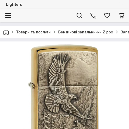
Lighters
Товари та послуги
Бензинові запальнички Zippo
Запа