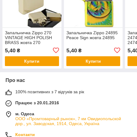
Запальничка Zippo 270
Запальничка Zippo 24895
Запа
VINTAGE HIGH POLISH
Peace Sign жовта 24895
2474
BRASS жовта 270
247
5,40
5,40
5,4
₴
₴
Купити
Купити
Про нас
100% позитивних з 7 відгуків за рік
Працює з 20.01.2016
м. Одеса
ООО «Промтоварный рынок», 7 км Овидиопольской
дор., ул. Заводская, 1914, Одеса, Україна
Контакти