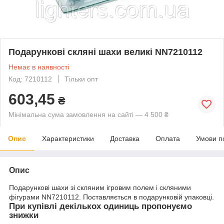
Подарункові скляні шахи великі NN7210112
Немає в наявності
Код: 7210112
Тільки опт
603,45
₴
Мінімальна сума замовлення на сайті — 4 500 ₴
Опис
Характеристики
Доставка
Оплата
Умови п
Опис
Подарункові шахи зі скляним ігровим полем і скляними
фігурами NN7210112. Поставляється в подарунковій упаковці.
При купівлі декількох одиниць пропонуємо
знижки