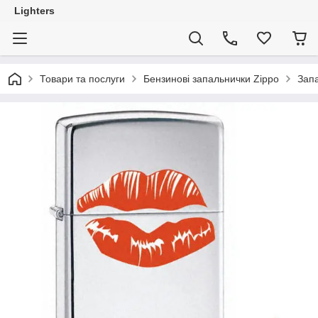
Lighters
Товари та послуги
Бензинові запальнички Zippo
Запа