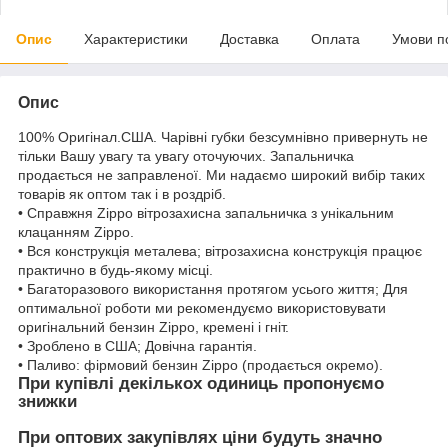
Опис
Характеристики
Доставка
Оплата
Умови п
Опис
100% Оригінал.США. Чарівні губки безсумнівно привернуть не
тільки Вашу увагу та увагу оточуючих. Запальничка
продається не заправленої. Ми надаємо широкий вибір таких
товарів як оптом так і в роздріб.
• Справжня Zippo вітрозахисна запальничка з унікальним
клацанням Zippo.
• Вся конструкція металева; вітрозахисна конструкція працює
практично в будь-якому місці.
• Багаторазового використання протягом усього життя; Для
оптимальної роботи ми рекомендуємо використовувати
оригінальний бензин Zippo, кремені і гніт.
• Зроблено в США; Довічна гарантія.
• Паливо: фірмовий бензин Zippo (продається окремо).
При купівлі декількох одиниць пропонуємо
знижки
При оптових закупівлях ціни будуть значно