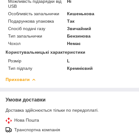
Можливість підзарядки від
Ні
USB
Особливість запальнички
Кишенькова
Подарункова упаковка
Так
Спосіб подачі газу
Звичайний
Тип запальнички
Бензинова
Чохол
Немає
Користувальницькі характеристики
Розмір
L
Тип підпалу
Кремнієвий
Приховати
Умови доставки
Доставка здійснюється тільки по передоплаті.
Нова Пошта
Транспортна компанія