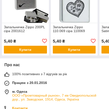
Запальничка Zippo 200PL
Запальничка Zippo
Запа
сіра 2001612
110.069 сіра 110069
Sati
5,40
5,40
5,4
₴
₴
Купити
Купити
Про нас
100% позитивних з 7 відгуків за рік
Працює з 20.01.2016
м. Одеса
ООО «Промтоварный рынок», 7 км Овидиопольской
дор., ул. Заводская, 1914, Одеса, Україна
Контакти