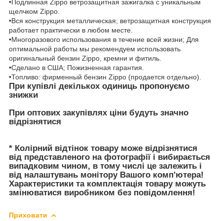
•Подлинная Zippo ветрозащитная зажигалка с уникальным
щелчком Zippo.
•Вся конструкция металлическая; ветрозащитная конструкция
работает практически в любом месте.
•Многоразового использования в течение всей жизни; Для
оптимальной работы мы рекомендуем использовать
оригинальный бензин Zippo, кремни и фитиль.
•Сделано в США; Пожизненная гарантия.
•Топливо: фирменный бензин Zippo (продается отдельно).
При купівлі декількох одиниць пропонуємо
знижки
При оптових закупівлях ціни будуть значно
відрізнятися
* Колірний відтінок товару може відрізнятися
від представленого на фотографії і вибирається
випадковим чином, в тому числі це залежить і
від налаштувань монітору Вашого комп'ютера!
Характеристики та комплектація товару можуть
змінюватися виробником без повідомлення!
Приховати