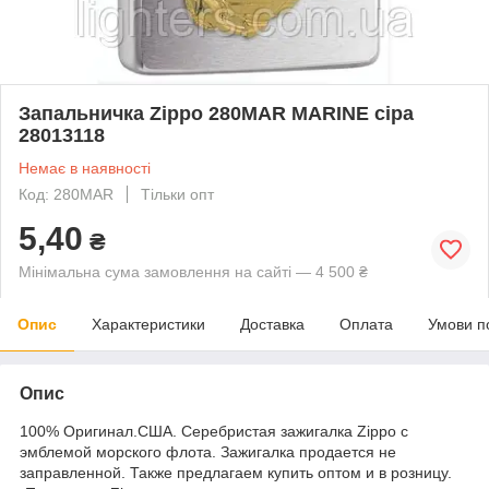
Запальничка Zippo 280MAR MARINE сіра
28013118
Немає в наявності
Код: 280MAR
Тільки опт
5,40
₴
Мінімальна сума замовлення на сайті — 4 500 ₴
Опис
Характеристики
Доставка
Оплата
Умови п
Опис
100% Оригинал.США. Серебристая зажигалка Zippo с
эмблемой морского флота. Зажигалка продается не
заправленной. Также предлагаем купить оптом и в розницу.