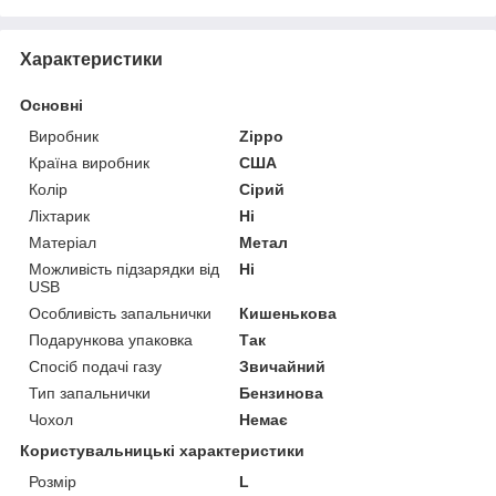
Характеристики
Основні
Виробник
Zippo
Країна виробник
США
Колір
Сірий
Ліхтарик
Ні
Матеріал
Метал
Можливість підзарядки від
Ні
USB
Особливість запальнички
Кишенькова
Подарункова упаковка
Так
Спосіб подачі газу
Звичайний
Тип запальнички
Бензинова
Чохол
Немає
Користувальницькі характеристики
Розмір
L