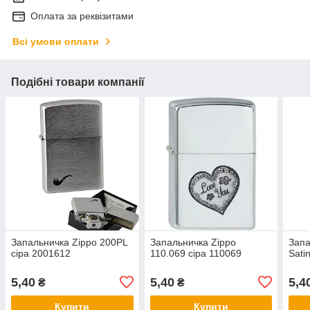
Оплата за реквізитами
Всі умови оплати
Подібні товари компанії
Запальничка Zippo 200PL
Запальничка Zippo
Запа
сіра 2001612
110.069 сіра 110069
Sati
5,40
5,40
5,4
₴
₴
Купити
Купити