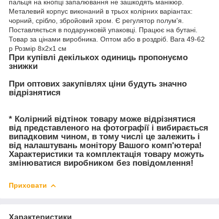
пальця на кнопці запалювання не зашкодять манікюр.
Металевий корпус виконаний в трьох колірних варіантах:
чорний, срібло, збройовий хром. Є регулятор полум'я.
Поставляється в подарунковій упаковці. Працює на бутані.
Товар за цінами виробника. Оптом або в роздріб. Вага 49-62
р Розмір 8х2х1 см
При купівлі декількох одиниць пропонуємо
знижки
При оптових закупівлях ціни будуть значно
відрізнятися
* Колірний відтінок товару може відрізнятися
від представленого на фотографії і вибирається
випадковим чином, в тому числі це залежить і
від налаштувань монітору Вашого комп'ютера!
Характеристики та комплектація товару можуть
змінюватися виробником без повідомлення!
Приховати
Характеристики