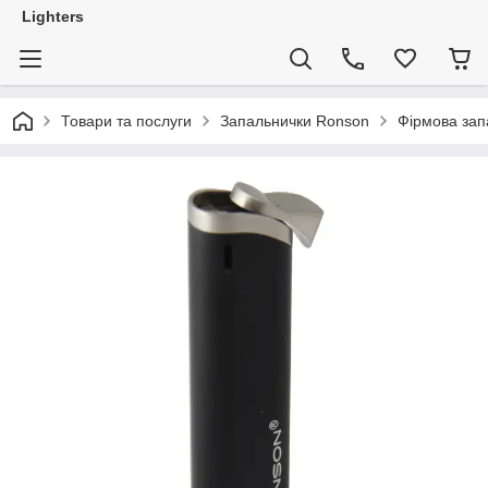
Lighters
Товари та послуги
Запальнички Ronson
Фірмова зап