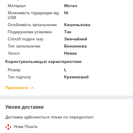
Матеріал
Метал
Можливість підзарядки від
Ні
USB
Особливість запальнички
Кишенькова
Подарункова упаковка
Так
Спосіб подачі газу
Звичайний
Тип запальнички
Бензинова
Чохол
Немає
Користувальницькі характеристики
Розмір
L
Тип підпалу
Кремнієвий
Приховати
Умови доставки
Доставка здійснюється тільки по передоплаті.
Нова Пошта