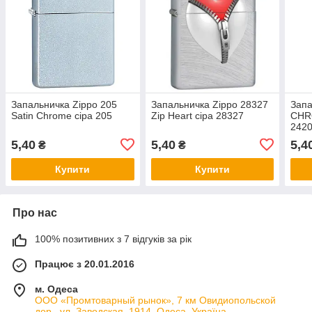
Запальничка Zippo 205
Запальничка Zippo 28327
Запа
Satin Chrome сіра 205
Zip Heart сіра 28327
CHR
242
5,40
5,40
5,4
₴
₴
Купити
Купити
Про нас
100% позитивних з 7 відгуків за рік
Працює з 20.01.2016
м. Одеса
ООО «Промтоварный рынок», 7 км Овидиопольской
дор., ул. Заводская, 1914, Одеса, Україна