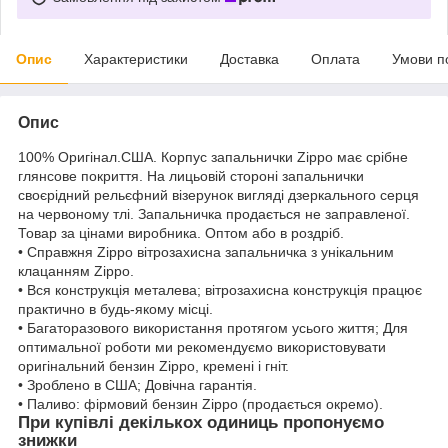
Опис
Характеристики
Доставка
Оплата
Умови п
Опис
100% Оригінал.США. Корпус запальнички Zippo має срібне
глянсове покриття. На лицьовій стороні запальнички
своєрідний рельєфний візерунок вигляді дзеркального серця
на червоному тлі. Запальничка продається не заправленої.
Товар за цінами виробника. Оптом або в роздріб.
• Справжня Zippo вітрозахисна запальничка з унікальним
клацанням Zippo.
• Вся конструкція металева; вітрозахисна конструкція працює
практично в будь-якому місці.
• Багаторазового використання протягом усього життя; Для
оптимальної роботи ми рекомендуємо використовувати
оригінальний бензин Zippo, кремені і гніт.
• Зроблено в США; Довічна гарантія.
• Паливо: фірмовий бензин Zippo (продається окремо).
При купівлі декількох одиниць пропонуємо
знижки