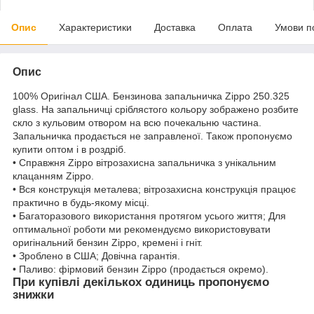
Опис
Характеристики
Доставка
Оплата
Умови п
Опис
100% Оригінал США. Бензинова запальничка Zippo 250.325
glass. На запальничці сріблястого кольору зображено розбите
скло з кульовим отвором на всю почекальню частина.
Запальничка продається не заправленої. Також пропонуємо
купити оптом і в роздріб.
• Справжня Zippo вітрозахисна запальничка з унікальним
клацанням Zippo.
• Вся конструкція металева; вітрозахисна конструкція працює
практично в будь-якому місці.
• Багаторазового використання протягом усього життя; Для
оптимальної роботи ми рекомендуємо використовувати
оригінальний бензин Zippo, кремені і гніт.
• Зроблено в США; Довічна гарантія.
• Паливо: фірмовий бензин Zippo (продається окремо).
При купівлі декількох одиниць пропонуємо
знижки