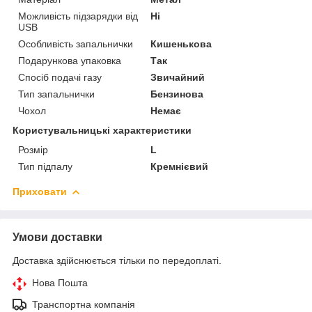
Можливість підзарядки від
Ні
USB
Особливість запальнички
Кишенькова
Подарункова упаковка
Так
Спосіб подачі газу
Звичайний
Тип запальнички
Бензинова
Чохол
Немає
Користувальницькі характеристики
Розмір
L
Тип підпалу
Кремнієвий
Приховати
Умови доставки
Доставка здійснюється тільки по передоплаті.
Нова Пошта
Транспортна компанія