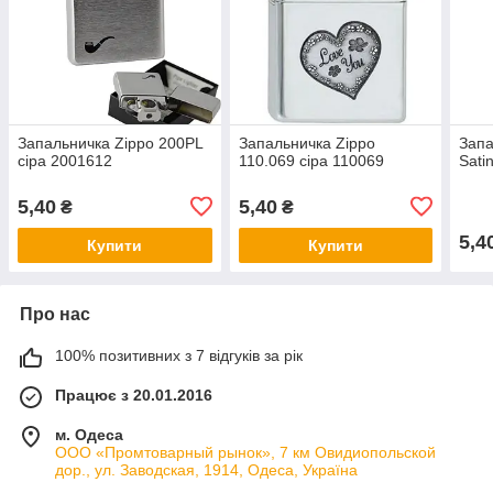
Запальничка Zippo 200PL
Запальничка Zippo
Запа
сіра 2001612
110.069 сіра 110069
Sati
5,40
5,40
₴
₴
5,4
Купити
Купити
Про нас
100% позитивних з 7 відгуків за рік
Працює з 20.01.2016
м. Одеса
ООО «Промтоварный рынок», 7 км Овидиопольской
дор., ул. Заводская, 1914, Одеса, Україна