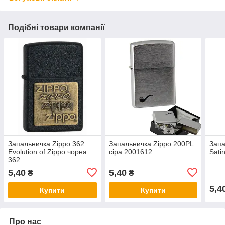
Подібні товари компанії
Запальничка Zippo 362
Запальничка Zippo 200PL
Запа
Evolution of Zippo чорна
сіра 2001612
Sati
362
5,40
5,40
₴
₴
5,4
Купити
Купити
Про нас