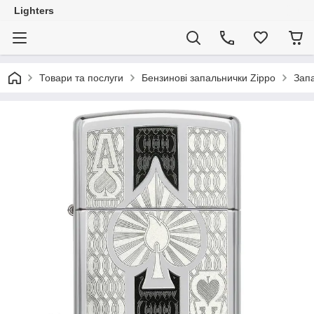
Lighters
Товари та послуги
Бензинові запальнички Zippo
Запа