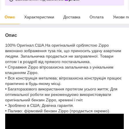
Опис
Характеристики
Доставка
Оплата
Умови п
Опис
100% Оригінал.США.На оригінальній сріблястою Zippo
виконано зображення туза пік, що приносить удачу азартним
людям. Запальничка продається не заправленої. Товари
оптом і в роздріб від прямого постачальника.
• Справжня Zippo вітрозахисна запальничка з унікальним
клацанням Zippo.
• Вся конструкція металева; вітрозахисна конструкція працює
практично в будь-якому місці.
• Багаторазового використання протягом усього життя; Для
оптимальної роботи ми рекомендуємо використовувати
оригінальний бензин Zippo, кремені і гніт.
• Зроблено в США; Довічна гарантія.
• Паливо: фірмовий бензин Zippo (продається окремо).