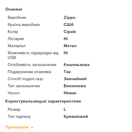
Основні
Виробник
Zippo
Країна виробник
США
Колір
Сірий
Ліхтарик
Ні
Матеріал
Метал
Можливість підзарядки від
Ні
USB
Особливість запальнички
Кишенькова
Подарункова упаковка
Так
Спосіб подачі газу
Звичайний
Тип запальнички
Бензинова
Чохол
Немає
Користувальницькі характеристики
Розмір
L
Тип підпалу
Кремнієвий
Приховати