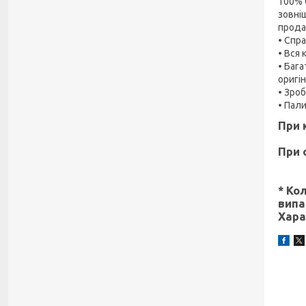
100% 
зовні
прода
• Спр
• Вся 
• Баг
оригін
• Зроб
• Пал
При 
При 
* Ко
випа
Хара