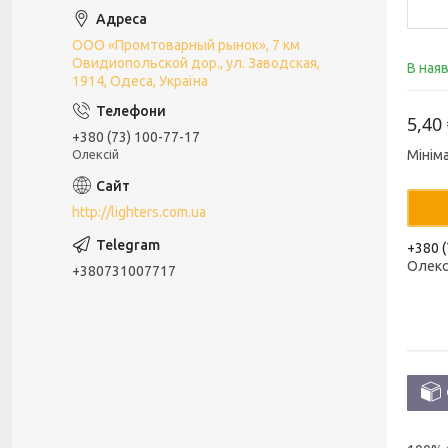
ООО «Промтоварный рынок», 7 км
Овидиопольской дор., ул. Заводская,
В ная
1914, Одеса, Україна
5,40
+380 (73) 100-77-17
Олексій
Мінім
http://lighters.com.ua
+380 (
Олекс
+380731007717