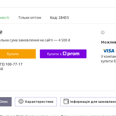
вності
Тільки оптом
Код:
28435
 ₴
альна сума замовлення на сайті — 4 500 ₴
Купити
Купити з
У компан
купити б
73) 100-77-17
ій
Опис
Характеристики
Інформація для замовлен