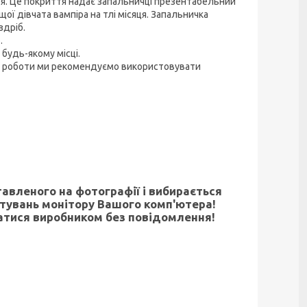
я. Це покриття надає запальничці презентабельний
ої дівчата вампіра на тлі місяця. Запальничка
здріб.
.
 будь-якому місці.
ої роботи ми рекомендуємо використовувати
тавленого на фотографії і вибирається
штувань монітору Вашого комп'ютера!
атися виробником без повідомлення!