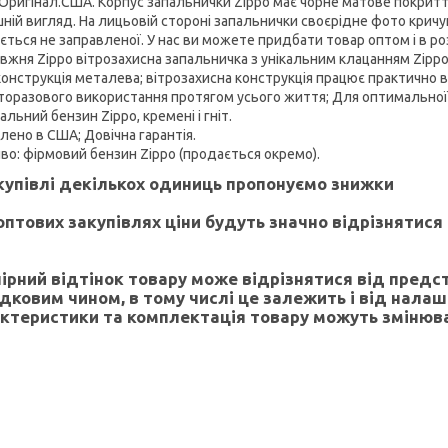
Оригінал.США. Корпус запальнички Zippo має чорне матове покритт
шній вигляд. На лицьовій стороні запальнички своєрідне фото кричущ
ється не заправленої. У нас ви можете придбати товар оптом і в ро
авжня Zippo вітрозахисна запальничка з унікальним клацанням Zippo
конструкція металева; вітрозахисна конструкція працює практично в
аторазового використання протягом усього життя; Для оптимальн
альний бензин Zippo, кремені і гніт.
лено в США; Довічна гарантія.
иво: фірмовий бензин Zippo (продається окремо).
купівлі декількох одиниць пропонуємо знижки
оптових закупівлях ціни будуть значно відрізнятися
лірний відтінок товару може відрізнятися від предс
дковим чином, в тому числі це залежить і від нала
ктеристики та комплектація товару можуть змінюв