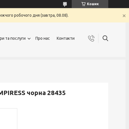
Кошик
жчого робочого дня (завтра, 08.08).
ри та послуги
Про нас
Контакти
MPIRESS чорна 28435