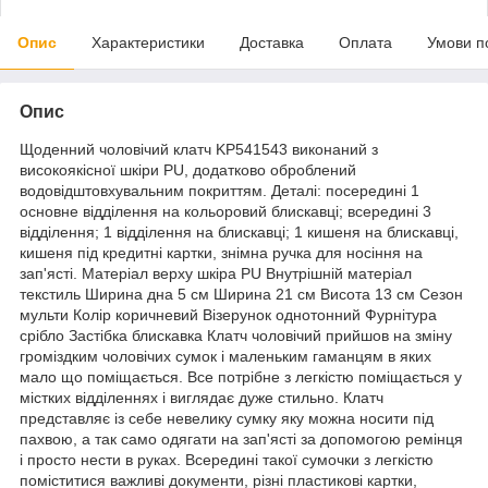
Опис
Характеристики
Доставка
Оплата
Умови п
Опис
Щоденний чоловічий клатч KP541543 виконаний з
високоякісної шкіри PU, додатково оброблений
водовідштовхувальним покриттям. Деталі: посередині 1
основне відділення на кольоровий блискавці; всередині 3
відділення; 1 відділення на блискавці; 1 кишеня на блискавці,
кишеня під кредитні картки, знімна ручка для носіння на
зап'ясті. Матеріал верху шкіра PU Внутрішній матеріал
текстиль Ширина дна 5 см Ширина 21 см Висота 13 см Сезон
мульти Колір коричневий Візерунок однотонний Фурнітура
срібло Застібка блискавка Клатч чоловічий прийшов на зміну
громіздким чоловічих сумок і маленьким гаманцям в яких
мало що поміщається. Все потрібне з легкістю поміщається у
містких відділеннях і виглядає дуже стильно. Клатч
представляє із себе невелику сумку яку можна носити під
пахвою, а так само одягати на зап'ясті за допомогою ремінця
і просто нести в руках. Всередині такої сумочки з легкістю
поміститися важливі документи, різні пластикові картки,