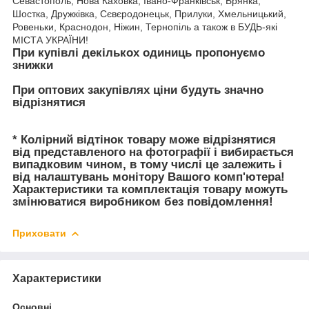
Севастополь, Нова Каховка, Івано-Франківськ, Брянка,
Шостка, Дружківка, Сєвєродонецьк, Прилуки, Хмельницький,
Ровеньки, Краснодон, Ніжин, Тернопіль а також в БУДЬ-які
МІСТА УКРАЇНИ!
При купівлі декількох одиниць пропонуємо
знижки
При оптових закупівлях ціни будуть значно
відрізнятися
* Колірний відтінок товару може відрізнятися
від представленого на фотографії і вибирається
випадковим чином, в тому числі це залежить і
від налаштувань монітору Вашого комп'ютера!
Характеристики та комплектація товару можуть
змінюватися виробником без повідомлення!
Приховати
Характеристики
Основні