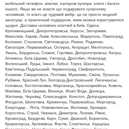
мобільний телефон, візитки, паперові купюри, ключі і багато
іншого. Якщо ви не знаєте що подарувати сучасному
чоловікові, то клатч це чудовий вибір, це не просто модний
аксесуар, а практичний подарунок, яким можна користуватися
щодня. Доставка чоловічих клатчей в Київ, Одеса,
Кропивницький, Дніпропетровськ, Херсон, Запоріжжя,
Миколаїв, Харків, Львів, Комсомольськ, Маріуполь, Павлоград,
Коломия, Стаханов, Світловодськ, Ромни, Родзинки,
Євпаторія, Первомайськ, Охтирка, Антрацит, Мелітополь,
Умань, Бердянськ, Сніжне, Горлівка, Дніпропетровськ, Калуш,
Алчевськ, Біла Церква, Ужгород, Дрогобич, Новоград-
Волинський, Луцьк, Ізмаїл, Лубни, Торез, Шахтарськ,
Кам'янець-Подільський, Червоноград, Сімферополь,
Єнакієве, Свердловськ, Полтава, Мукачево, Сміла, Луганськ,
Рубіжне, Красний Луч, Білгород-Дністровський, Лисичанськ,
Іллічівськ, Костянтинівка, Марганець, Красноармійськ, Ковель,
Макіївка, Біла Церква, Вінниця, Жовті Води, Донецьк,
Житомир, Чернівці, Олександрія, Конотоп, Дніпродзержинськ,
Феодосія, Шепетівка, Кременчук, Первомайськ, Миргород,
Енергодар, , Ялта, Нововолинськ, Житомир, Бровари,
Коростень, Стрий, Черкаси, Димитров, Лозова, Рівне,
Кіровоград, Бердичів, Керч, Суми, Джанкой, Бориспіль,
Краматорськ, Артемівськ, Фастів, Слов'янськ, Харцизьк,