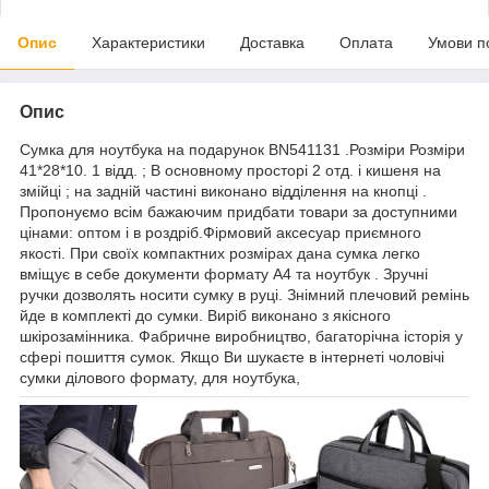
Опис
Характеристики
Доставка
Оплата
Умови п
Опис
Сумка для ноутбука на подарунок BN541131 .Розміри Розміри
41*28*10. 1 відд. ; В основному просторі 2 отд. і кишеня на
змійці ; на задній частині виконано відділення на кнопці .
Пропонуємо всім бажаючим придбати товари за доступними
цінами: оптом і в роздріб.Фірмовий аксесуар приємного
якості. При своїх компактних розмірах дана сумка легко
вміщує в себе документи формату А4 та ноутбук . Зручні
ручки дозволять носити сумку в руці. Знімний плечовий ремінь
йде в комплекті до сумки. Виріб виконано з якісного
шкірозамінника. Фабричне виробництво, багаторічна історія у
сфері пошиття сумок. Якщо Ви шукаєте в інтернеті чоловічі
сумки ділового формату, для ноутбука,