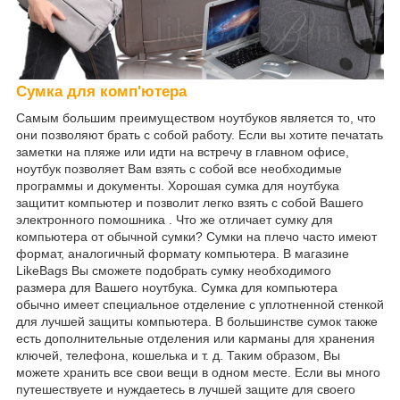
Сумка для комп'ютера
Самым большим преимуществом ноутбуков является то, что
они позволяют брать с собой работу. Если вы хотите печатать
заметки на пляже или идти на встречу в главном офисе,
ноутбук позволяет Вам взять с собой все необходимые
программы и документы. Хорошая сумка для ноутбука
защитит компьютер и позволит легко взять с собой Вашего
электронного помошника . Что же отличает сумку для
компьютера от обычной сумки? Сумки на плечо часто имеют
формат, аналогичный формату компьютера. В магазине
LikeBags Вы сможете подобрать сумку необходимого
размера для Вашего ноутбука. Сумка для компьютера
обычно имеет специальное отделение с уплотненной стенкой
для лучшей защиты компьютера. В большинстве сумок также
есть дополнительные отделения или карманы для хранения
ключей, телефона, кошелька и т. д. Таким образом, Вы
можете хранить все свои вещи в одном месте. Если вы много
путешествуете и нуждаетесь в лучшей защите для своего