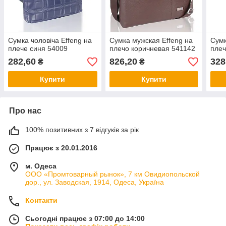
Сумка чоловіча Effeng на
Сумка мужская Effeng на
Сумк
плече синя 54009
плечо коричневая 541142
плеч
282,60
826,20
328
₴
₴
Купити
Купити
Про нас
100% позитивних з 7 відгуків за рік
Працює з 20.01.2016
м. Одеса
ООО «Промтоварный рынок», 7 км Овидиопольской
дор., ул. Заводская, 1914, Одеса, Україна
Контакти
Сьогодні працює з 07:00 до 14:00