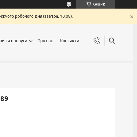
Кошик
жчого робочого дня (завтра, 10.08).
ри та послуги
Про нас
Контакти
789