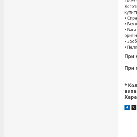
100% 
логот
купити
• Спр
• Вся 
• Баг
оригін
• Зроб
• Пал
При 
При 
* Ко
випа
Хара