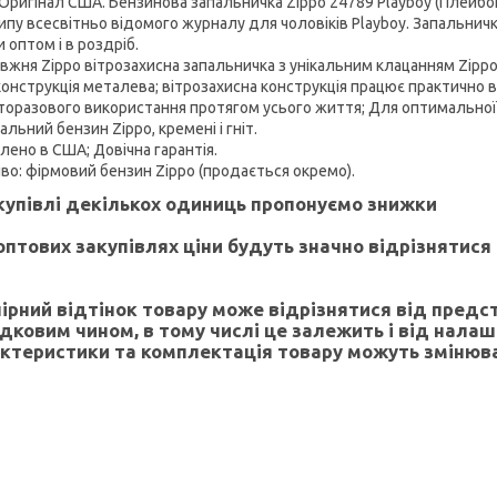
Оригінал США. Бензинова запальничка Zippo 24789 Playboy (Плейбой
ипу всесвітньо відомого журналу для чоловіків Playboy. Запальнич
 оптом і в роздріб.
авжня Zippo вітрозахисна запальничка з унікальним клацанням Zippo
конструкція металева; вітрозахисна конструкція працює практично в
аторазового використання протягом усього життя; Для оптимальн
альний бензин Zippo, кремені і гніт.
лено в США; Довічна гарантія.
иво: фірмовий бензин Zippo (продається окремо).
купівлі декількох одиниць пропонуємо знижки
оптових закупівлях ціни будуть значно відрізнятися
лірний відтінок товару може відрізнятися від предс
дковим чином, в тому числі це залежить і від нала
ктеристики та комплектація товару можуть змінюв