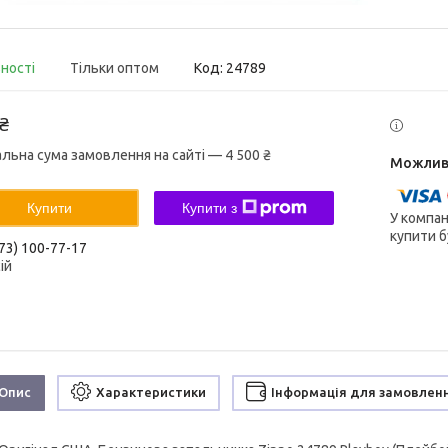
вності
Тільки оптом
Код:
24789
 ₴
альна сума замовлення на сайті — 4 500 ₴
Купити
Купити з
У компан
купити б
73) 100-77-17
ій
Опис
Характеристики
Інформація для замовлен