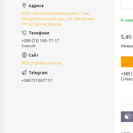
ООО «Промтоварный рынок», 7 км
Овидиопольской дор., ул. Заводская,
В ная
1914, Одеса, Україна
5,40
+380 (73) 100-77-17
Олексій
Мінім
http://lighters.com.ua
+380 (
Олекс
+380731007717