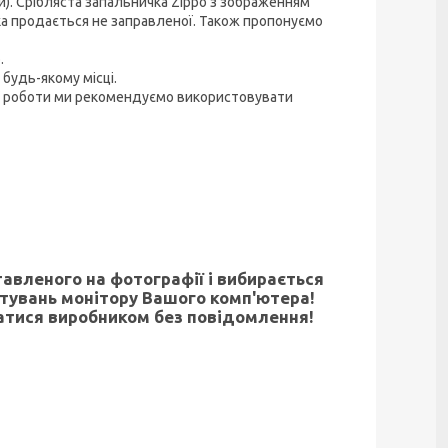
). Срібляста запальничка Zippo з зображенням
ка продається не заправленої. Також пропонуємо
.
 будь-якому місці.
ої роботи ми рекомендуємо використовувати
тавленого на фотографії і вибирається
штувань монітору Вашого комп'ютера!
атися виробником без повідомлення!