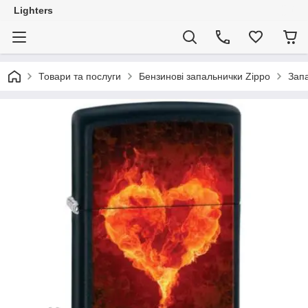
Lighters
Товари та послуги
Бензинові запальнички Zippo
Запа