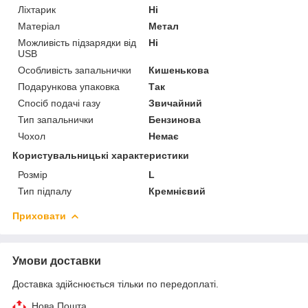
Ліхтарик
Ні
Матеріал
Метал
Можливість підзарядки від
Ні
USB
Особливість запальнички
Кишенькова
Подарункова упаковка
Так
Спосіб подачі газу
Звичайний
Тип запальнички
Бензинова
Чохол
Немає
Користувальницькі характеристики
Розмір
L
Тип підпалу
Кремнієвий
Приховати
Умови доставки
Доставка здійснюється тільки по передоплаті.
Нова Пошта