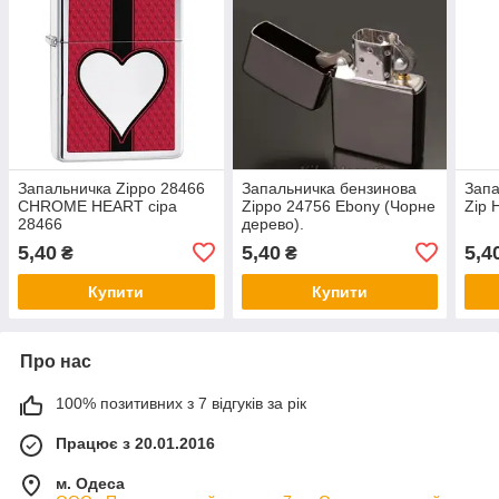
Запальничка Zippo 28466
Запальничка бензинова
Запа
CHROME HEART сіра
Zippo 24756 Ebony (Чорне
Zip 
28466
дерево).
5,40
5,40
5,4
₴
₴
Купити
Купити
Про нас
100% позитивних з 7 відгуків за рік
Працює з 20.01.2016
м. Одеса