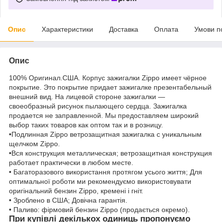
Опис
Характеристики
Доставка
Оплата
Умови п
Опис
100% Оригинал.США. Корпус зажигалки Zippo имеет чёрное
покрытие. Это покрытие придает зажигалке презентабельный
внешний вид. На лицевой стороне зажигалки —
своеобразный рисунок пылающего сердца. Зажигалка
продается не заправленной. Мы предоставляем широкий
выбор таких товаров как оптом так и в розницу.
•Подлинная Zippo ветрозащитная зажигалка с уникальным
щелчком Zippo.
•Вся конструкция металлическая; ветрозащитная конструкция
работает практически в любом месте.
• Багаторазового використання протягом усього життя; Для
оптимальної роботи ми рекомендуємо використовувати
оригінальний бензин Zippo, кремені і гніт.
• Зроблено в США; Довічна гарантія.
• Паливо: фірмовий бензин Zippo (продається окремо).
При купівлі декількох одиниць пропонуємо