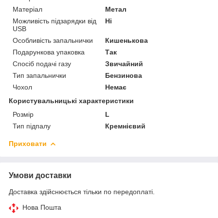
Матеріал
Метал
Можливість підзарядки від
Ні
USB
Особливість запальнички
Кишенькова
Подарункова упаковка
Так
Спосіб подачі газу
Звичайний
Тип запальнички
Бензинова
Чохол
Немає
Користувальницькі характеристики
Розмір
L
Тип підпалу
Кремнієвий
Приховати
Умови доставки
Доставка здійснюється тільки по передоплаті.
Нова Пошта