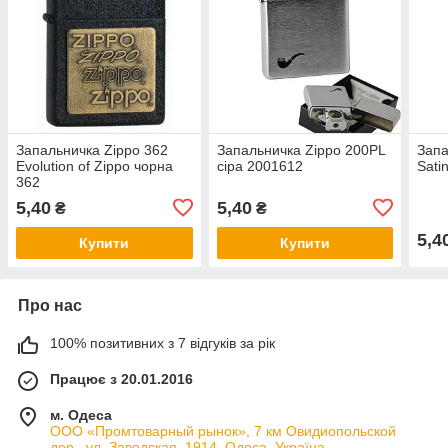
Запальничка Zippo 362
Запальничка Zippo 200PL
Запа
Evolution of Zippo чорна
сіра 2001612
Sati
362
5,40
5,40
₴
₴
5,4
Купити
Купити
Про нас
100% позитивних з 7 відгуків за рік
Працює з 20.01.2016
м. Одеса
ООО «Промтоварный рынок», 7 км Овидиопольской
дор., ул. Заводская, 1914, Одеса, Україна