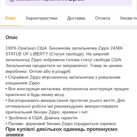
Опис
Характеристики
Доставка
Оплата
Умови п
Опис
100% Оригінал США. Бензинова запальничка Zippo 24366
STATUE OF LIBERTY (Статуя свободи). На широкій
запальничці Zippo зображена голова статуї свободи США.
Запальничка продається не заправленої. Товар за цінами
виробника. Оптом або в роздріб.
• Справжня Zippo вітрозахисна запальничка з унікальним
клацанням Zippo.
• Вся конструкція металева; вітрозахисна конструкція працює
практично в будь-якому місці.
• Багаторазового використання протягом усього життя; Для
оптимальної роботи ми рекомендуємо використовувати
оригінальний бензин Zippo, кремені і гніт.
• Зроблено в США; Довічна гарантія.
• Паливо: фірмовий бензин Zippo (продається окремо).
При купівлі декількох одиниць пропонуємо
знижки