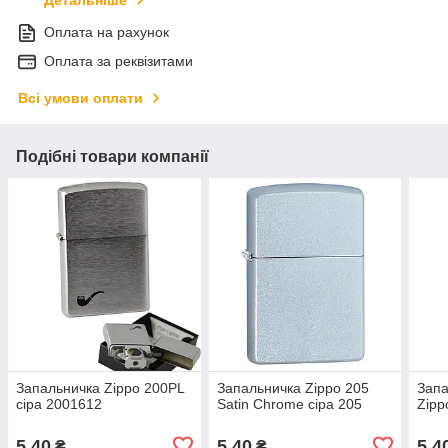
Детальніше
Оплата на рахунок
Оплата за реквізитами
Всі умови оплати
Подібні товари компанії
Запальничка Zippo 200PL
Запальничка Zippo 205
Запа
сіра 2001612
Satin Chrome сіра 205
Zipp
5,40
5,40
5,4
₴
₴