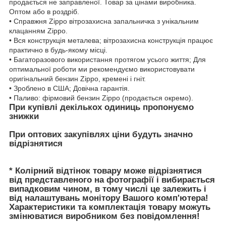
продається не заправленої. Товар за цінами виробника.
Оптом або в роздріб.
• Справжня Zippo вітрозахисна запальничка з унікальним
клацанням Zippo.
• Вся конструкція металева; вітрозахисна конструкція працює
практично в будь-якому місці.
• Багаторазового використання протягом усього життя; Для
оптимальної роботи ми рекомендуємо використовувати
оригінальний бензин Zippo, кремені і гніт.
• Зроблено в США; Довічна гарантія.
• Паливо: фірмовий бензин Zippo (продається окремо).
При купівлі декількох одиниць пропонуємо
знижки
При оптових закупівлях ціни будуть значно
відрізнятися
* Колірний відтінок товару може відрізнятися
від представленого на фотографії і вибирається
випадковим чином, в тому числі це залежить і
від налаштувань монітору Вашого комп'ютера!
Характеристики та комплектація товару можуть
змінюватися виробником без повідомлення!