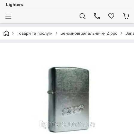
Lighters
Товари та послуги
Бензинові запальнички Zippo
Запа