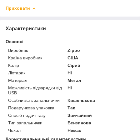
Приховати
Характеристики
Основні
Виробник
Zippo
Країна виробник
США
Колір
Сірий
Ліхтарик
Ні
Матеріал
Метал
Можливість підзарядки від
Ні
USB
Особливість запальнички
Кишенькова
Подарункова упаковка
Так
Спосіб подачі газу
Звичайний
Тип запальнички
Бензинова
Чохол
Немає
Користувальницькі характеристики