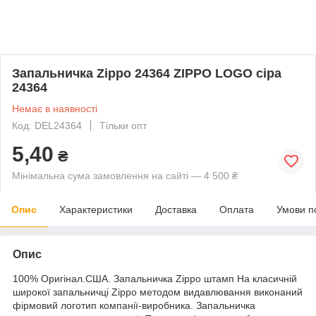
Запальничка Zippo 24364 ZIPPO LOGO сіра
24364
Немає в наявності
Код: DEL24364
Тільки опт
5,40
₴
Мінімальна сума замовлення на сайті — 4 500 ₴
Опис
Характеристики
Доставка
Оплата
Умови п
Опис
100% Оригінал.США. Запальничка Zippo штамп На класичній
широкої запальничці Zippo методом видавлювання виконаний
фірмовий логотип компанії-виробника. Запальничка