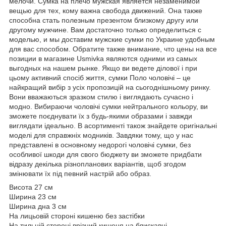
мелочи. Сумка на плечо мужская является незаменимой
вещью для тех, кому важна свобода движений. Она также
способна стать полезным презентом близкому другу или
другому мужчине. Вам достаточно только определиться с
моделью, и мы доставим мужские сумки по Украине удобным
для вас способом. Обратите также внимание, что цены на все
позиции в магазине Usmivka являются одними из самых
выгодных на нашем рынке. Якщо ви ведете ділової і при
цьому активний спосіб життя, сумки Поло чоловічі – це
найкращий вибір з усіх пропозицій на сьогоднішньому ринку.
Вони вважаються зразком стилю і виглядають сучасно і
модно. Вибираючи чоловічі сумки нейтрального кольору, ви
зможете поєднувати їх з будь-якими образами і завжди
виглядати ідеально. В асортименті також знайдете оригінальні
моделі для справжніх модників. Завдяки тому, що у нас
представлені в основному недорогі чоловічі сумки, без
особливої шкоди для свого бюджету ви зможете придбати
відразу декілька різнопланових варіантів, щоб згодом
змінювати їх під певний настрій або образ.
Висота 27 см
Ширина 23 см
Ширина дна 3 см
На лицьовій стороні кишеню без застібки
На тильній стороні врізний кишеня на блискавці