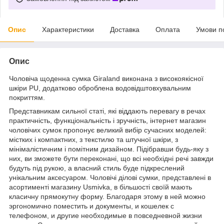
Опис
Характеристики
Доставка
Оплата
Умови п
Опис
Чоловіча щоденна сумка Giraland виконана з високоякісної
шкіри PU, додатково оброблена водовідштовхувальним
покриттям.
Представникам сильної статі, які віддають перевагу в речах
практичність, функціональність і зручність, інтернет магазин
чоловічих сумок пропонує великий вибір сучасних моделей:
містких і компактних, з текстилю та штучної шкіри, з
мінімалістичним і помітним дизайном. Підібравши будь-яку з
них, ви зможете бути переконані, що всі необхідні речі завжди
будуть під рукою, а власний стиль буде підкреслений
унікальним аксесуаром. Чоловічі ділові сумки, представлені в
асортименті магазину Usmivka, в більшості своїй мають
класичну прямокутну форму. Благодаря этому в ней можно
эргономично поместить и документы, и кошелек с
телефоном, и другие необходимые в повседневной жизни