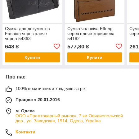
Сумка для документів
Сумка чоловіча Effeng
Сумк
Fashion через плече
через плече коричнева
чере
чорна 54363
54182
648
577,80
261
₴
₴
Купити
Купити
Про нас
100% позитивних з 7 відгуків за рік
Працює з 20.01.2016
м. Одеса
ООО «Промтоварный рынок», 7 км Овидиопольской
дор., ул. Заводская, 1914, Одеса, Україна
Контакти