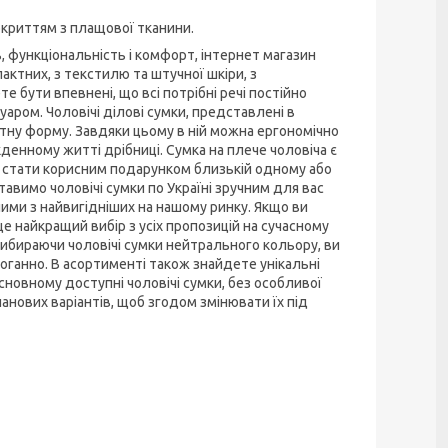
покриттям з плащової тканини.
, функціональність і комфорт, інтернет магазин
актних, з текстилю та штучної шкіри, з
е бути впевнені, що всі потрібні речі постійно
аром. Чоловічі ділові сумки, представлені в
утну форму. Завдяки цьому в ній можна ергономічно
кденному житті дрібниці. Сумка на плече чоловіча є
е стати корисним подарунком близькій одному або
авимо чоловічі сумки по Україні зручним для вас
дними з найвигідніших на нашому ринку. Якщо ви
це найкращий вибір з усіх пропозицій на сучасному
ибираючи чоловічі сумки нейтрального кольору, ви
оганно. В асортименті також знайдете унікальні
сновному доступні чоловічі сумки, без особливої
нових варіантів, щоб згодом змінювати їх під