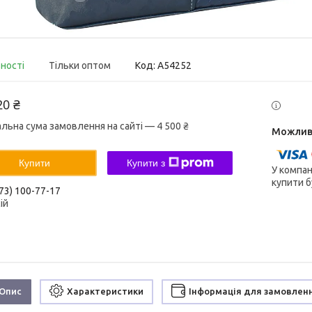
вності
Тільки оптом
Код:
A54252
20 ₴
альна сума замовлення на сайті — 4 500 ₴
Купити
Купити з
У компан
купити б
73) 100-77-17
ій
Опис
Характеристики
Інформація для замовлен