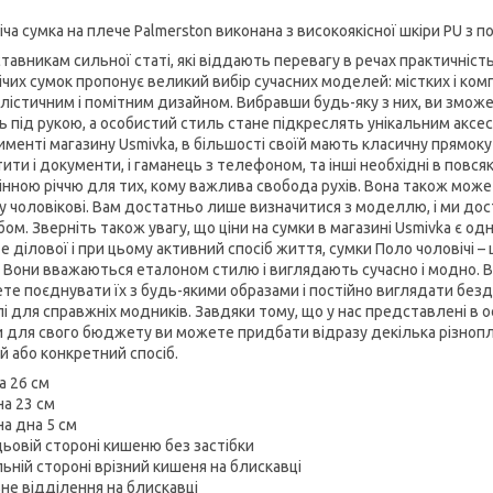
ча сумка на плече Palmerston виконана з високоякісної шкіри PU з 
тавникам сильної статі, які віддають перевагу в речах практичність
ічих сумок пропонує великий вибір сучасних моделей: містких і комп
лістичним і помітним дизайном. Вибравши будь-яку з них, ви зможет
ь під рукою, а особистий стиль стане підкреслять унікальним аксесу
именті магазину Usmivka, в більшості своїй мають класичну прямок
ити і документи, і гаманець з телефоном, та інші необхідні в повся
інною річчю для тих, кому важлива свобода рухів. Вона також мож
у чоловікові. Вам достатньо лише визначитися з моделлю, і ми дост
ом. Зверніть також увагу, що ціни на сумки в магазині Usmivka є о
 ділової і при цьому активний спосіб життя, сумки Поло чоловічі – 
. Вони вважаються еталоном стилю і виглядають сучасно і модно. В
те поєднувати їх з будь-якими образами і постійно виглядати безд
і для справжніх модників. Завдяки тому, що у нас представлені в о
 для свого бюджету ви можете придбати відразу декілька різнопла
й або конкретний спосіб.
а 26 см
а 23 см
а дна 5 см
цьовій стороні кишеню без застібки
льній стороні врізний кишеня на блискавці
не відділення на блискавці