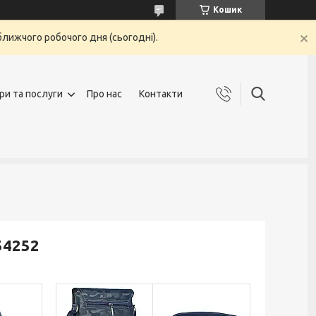
Кошик
ближчого робочого дня (сьогодні).
ри та послуги
Про нас
Контакти
54252