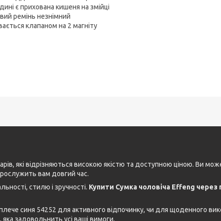
дині є прихована кишеня на змійці
вий ремінь незнімний
вається клапаном на 2 магніту
рів, які відрізняються високою якістю та доступною ціною. Ви мо
прослужить вам довгий час.
ьності, стилю і зручності.
Купити Сумка чоловіча Effeng через 
 плече синя 54252 для активного відпочинку, чи для щоденного вик
, яка задовольнить усі ваші вимоги.