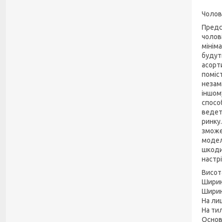
Чолові
Предс
чолов
мініма
будут
асорт
поміст
незам
іншом
способ
ведете
ринку
зможе
модел
шкоди
настрі
Висот
Ширин
Ширин
На ли
На ти
Основ