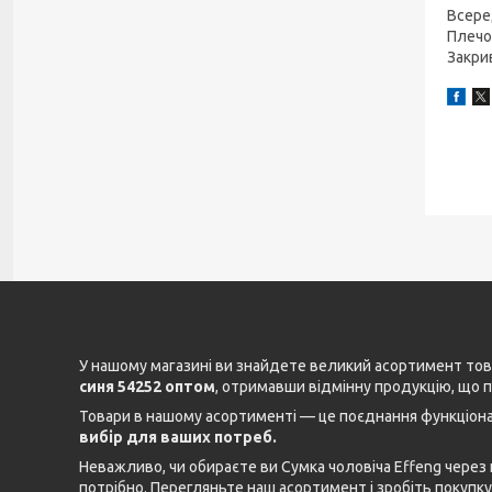
Всере
Плечо
Закри
У нашому магазині ви знайдете великий асортимент това
синя 54252 оптом
, отримавши відмінну продукцію, що 
Товари в нашому асортименті — це поєднання функціонал
вибір для ваших потреб.
Неважливо, чи обираєте ви Сумка чоловіча Effeng через
потрібно. Перегляньте наш асортимент і зробіть покупку