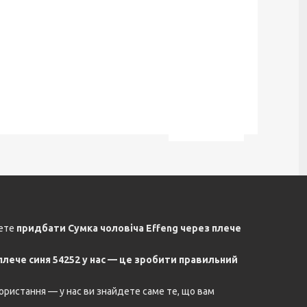
жете
придбати Сумка чоловіча Effeng через плече
плече синя 54252 у нас — це зробити правильний
ористання — у нас ви знайдете саме те, що вам