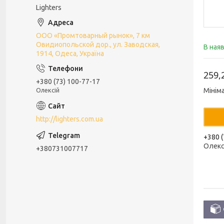
Lighters
ООО «Промтоварный рынок», 7 км
Овидиопольской дор., ул. Заводская,
В ная
1914, Одеса, Україна
259,
+380 (73) 100-77-17
Олексій
Мінім
http://lighters.com.ua
+380 (
Олекс
+380731007717