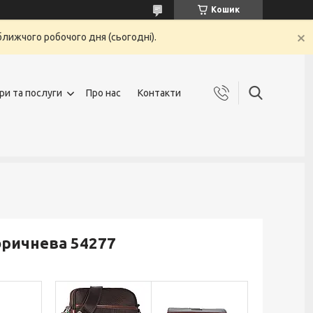
Кошик
ближчого робочого дня (сьогодні).
ри та послуги
Про нас
Контакти
оричнева 54277