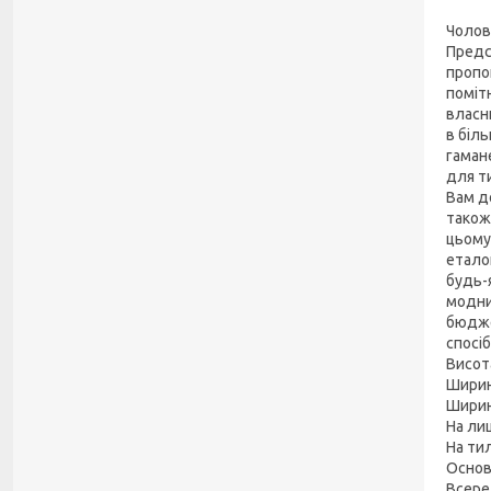
Чолов
Предст
пропо
поміт
власн
в біл
гаман
для т
Вам д
також 
цьому 
етало
будь-
модни
бюдже
спосіб
Висот
Ширин
Ширин
На лиц
На тил
Основ
Всере