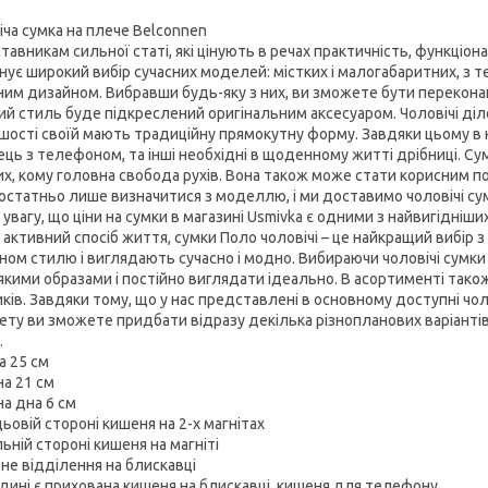
іча сумка на плече Belconnen
авникам сильної статі, які цінують в речах практичність, функціона
нує широкий вибір сучасних моделей: містких і малогабаритних, з те
ним дизайном. Вибравши будь-яку з них, ви зможете бути переконані,
ий стиль буде підкреслений оригінальним аксесуаром. Чоловічі діло
ьшості своїй мають традиційну прямокутну форму. Завдяки цьому в н
ець з телефоном, та інші необхідні в щоденному житті дрібниці. Су
их, кому головна свобода рухів. Вона також може стати корисним п
остатньо лише визначитися з моделлю, і ми доставимо чоловічі сум
увагу, що ціни на сумки в магазині Usmivka є одними з найвигідніши
активний спосіб життя, сумки Поло чоловічі – це найкращий вибір з
ном стилю і виглядають сучасно і модно. Вибираючи чоловічі сумки
якими образами і постійно виглядати ідеально. В асортименті тако
ків. Завдяки тому, що у нас представлені в основному доступні чол
ту ви зможете придбати відразу декілька різнопланових варіантів, 
.
а 25 см
а 21 см
а дна 6 см
ьовій стороні кишеня на 2-х магнітах
ьній стороні кишеня на магніті
не відділення на блискавці
дині є прихована кишеня на блискавці, кишеня для телефону