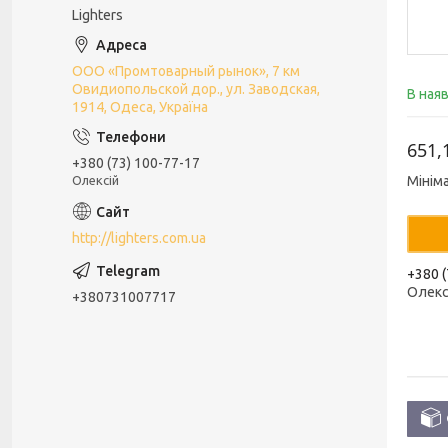
Lighters
ООО «Промтоварный рынок», 7 км
Овидиопольской дор., ул. Заводская,
В ная
1914, Одеса, Україна
651,
+380 (73) 100-77-17
Олексій
Мінім
http://lighters.com.ua
+380 (
Олекс
+380731007717