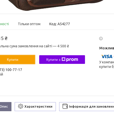
вності
Тільки оптом
Код:
A54277
15 ₴
альна сума замовлення на сайті — 4 500 ₴
Купити
Купити з
У компан
купити б
73) 100-77-17
ій
Опис
Характеристики
Інформація для замовлен