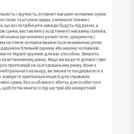
льність і зручність, інтернет магазин чоловічих сумок
кстилю та штучної шкіри, з мінімалістичним і
 що всі потрібні речі завжди будуть під рукою, а
ві сумки, виставлені у асортименті магазину Usmivka,
ій можна ергономічно розмістити і документи, і
мка на плече чоловіча вважається незамінною річчю
одарунком близькій одному або іншому чоловікові.
ки по Україні зручним для вас способом. Зверніть
х на вітчизняному ринку. Якщо ви ведете ділової і при
 усіх пропозицій на сьогоднішньому ринку. Вони є
 нейтрального кольору, ви зможете поєднувати їх з
ж знайдете оригінальні моделі для справжніх
овічі сумки, без особливого збитку для особистого
щоб потім міняти їх під настрій або конкретний