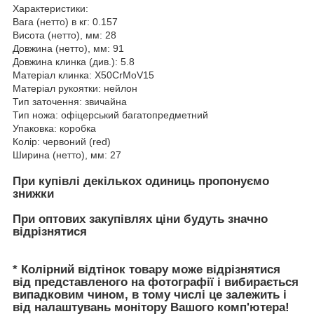
Характеристики:
Вага (нетто) в кг: 0.157
Висота (нетто), мм: 28
Довжина (нетто), мм: 91
Довжина клинка (див.): 5.8
Матеріал клинка: X50CrMoV15
Матеріал рукоятки: нейлон
Тип заточення: звичайна
Тип ножа: офіцерський багатопредметний
Упаковка: коробка
Колір: червоний (red)
Ширина (нетто), мм: 27
При купівлі декількох одиниць пропонуємо
знижки
При оптових закупівлях ціни будуть значно
відрізнятися
* Колірний відтінок товару може відрізнятися
від представленого на фотографії і вибирається
випадковим чином, в тому числі це залежить і
від налаштувань монітору Вашого комп'ютера!