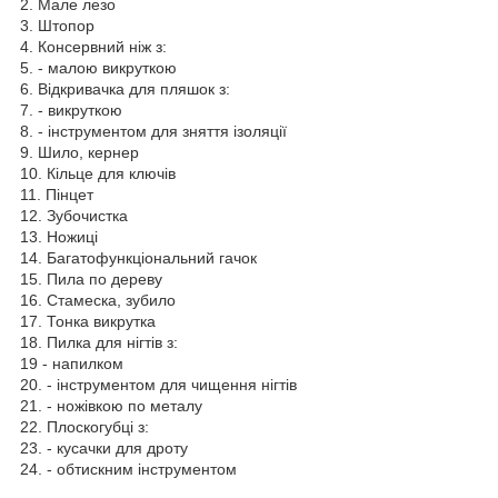
2. Мале лезо
3. Штопор
4. Консервний ніж з:
5. - малою викруткою
6. Відкривачка для пляшок з:
7. - викруткою
8. - інструментом для зняття ізоляції
9. Шило, кернер
10. Кільце для ключів
11. Пінцет
12. Зубочистка
13. Ножиці
14. Багатофункціональний гачок
15. Пила по дереву
16. Стамеска, зубило
17. Тонка викрутка
18. Пилка для нігтів з:
19 - напилком
20. - інструментом для чищення нігтів
21. - ножівкою по металу
22. Плоскогубці з:
23. - кусачки для дроту
24. - обтискним інструментом