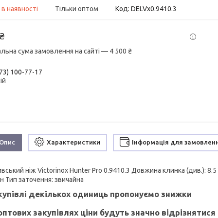
 в наявності
Тільки оптом
Код:
DELVx0.9410.3
 ₴
альна сума замовлення на сайті — 4 500 ₴
73) 100-77-17
ій
Опис
Характеристики
Інформація для замовлен
вський ніж Victorinox Hunter Pro 0.9410.3 Довжина клинка (див.): 8
н Тип заточення: звичайна
купівлі декількох одиниць пропонуємо знижки
оптових закупівлях ціни будуть значно відрізнятися