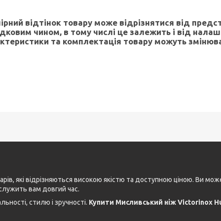
лірний відтінок товару може відрізнятися від предс
дковим чином, в тому числі це залежить і від нала
ктеристики та комплектація товару можуть змінюв
рів, які відрізняються високою якістю та доступною ціною. Ви мо
служить вам довгий час.
ьності, стилю і зручності.
Купити Мисливський ніж Victorinox Hu