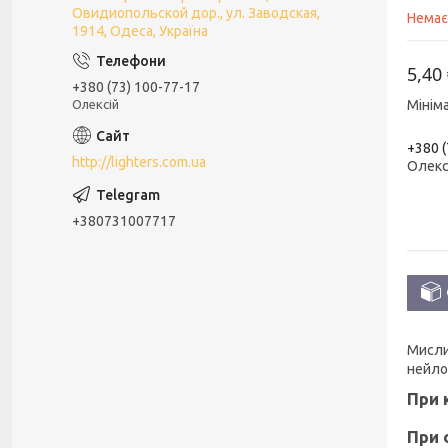
Овидиопольской дор., ул. Заводская,
Немає
1914, Одеса, Україна
5,40
+380 (73) 100-77-17
Олексій
Мінім
+380 (
http://lighters.com.ua
Олекс
+380731007717
Мисли
нейло
При 
При 