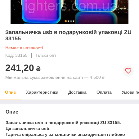
Запальничка usb в подарунковій упаковці ZU
33155
Немає в наявності
Код: 33155
Тільки опт
241,20
₴
Мінімальна сума замовлення на сайті — 4 500 ₴
Опис
Характеристики
Доставка
Оплата
Умови п
Опис
Запальничка usb в подарунковій упаковці ZU 33155.
Ця запальничка usb.
Гаряча спіралька у запальнички знаходиться глибоко