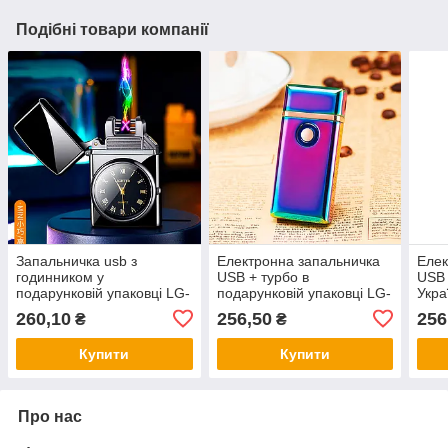
Подібні товари компанії
Запальничка usb з
Електронна запальничка
Елек
годинником у
USB + турбо в
USB 
подарунковій упаковці LG-
подарунковій упаковці LG-
Укра
754
521
упак
260,10
256,50
256
₴
₴
Купити
Купити
Про нас