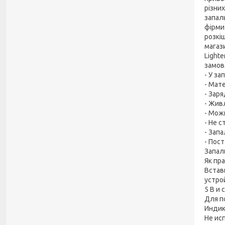
різни
запал
фірми
розкі
магаз
Light
замов
- У за
- Мат
- Зар
- Жив
- Мож
- Не 
- Зап
- Пос
Запал
Як пр
Встав
устро
5 В и
Для п
Индик
Не ис