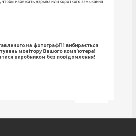
, чтобы избежать взрыва или короткого замыкания
тавленого на фотографії і вибирається
штувань монітору Вашого комп'ютера!
атися виробником без повідомлення!