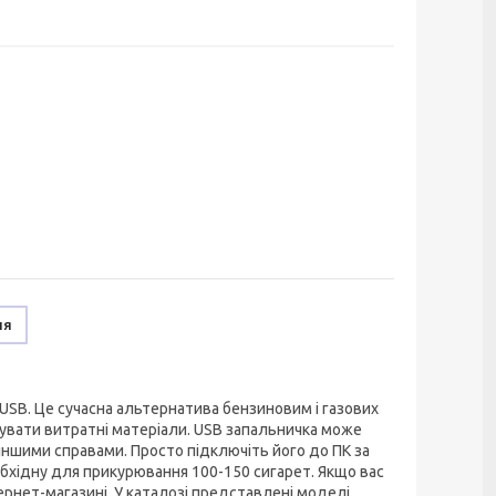
ня
USB. Це сучасна альтернатива бензиновим і газових
пувати витратні матеріали. USB запальничка може
іншими справами. Просто підключіть його до ПК за
бхідну для прикурювання 100-150 сигарет. Якщо вас
тернет-магазині. У каталозі представлені моделі