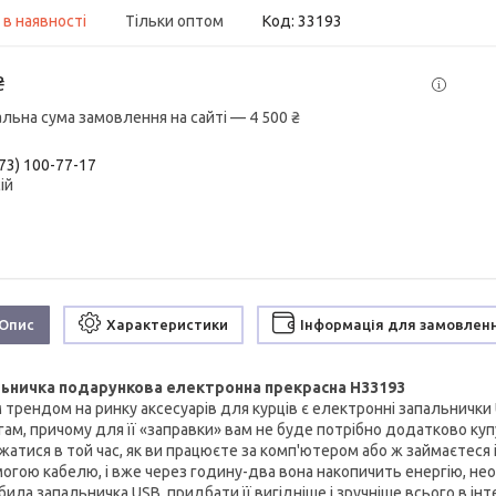
 в наявності
Тільки оптом
Код:
33193
₴
альна сума замовлення на сайті — 4 500 ₴
73) 100-77-17
ій
Опис
Характеристики
Інформація для замовлен
ьничка подарункова електронна прекрасна H33193
 трендом на ринку аксесуарів для курців є електронні запальнички 
гам, причому для її «заправки» вам не буде потрібно додатково ку
жатися в той час, як ви працюєте за комп'ютером або ж займаєтеся 
огою кабелю, і вже через годину-два вона накопичить енергію, нео
ила запальничка USB, придбати її вигідніше і зручніше всього в ін