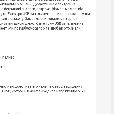
оригінальних рішень. Думаєте, що електронна
на бензинові аналоги, зокрема фірмові моделі від
адуть. Електро USB запальничка – це та легкодоступна
у для бюджету. Замовляючи товари в інтернет-
ари за вигідною ціною. Саме тому USB запальничка
езент. Ми потурбуємося про те, щоб ви отримали
м паливо
нка
йс, и подключите его к компьютеру, зарядному
я USB, который имеет выходное напряжение 5 В ± 0,