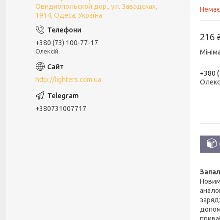
Овидиопольской дор., ул. Заводская,
Немає
1914, Одеса, Україна
216 
+380 (73) 100-77-17
Олексій
Мінім
+380 (
http://lighters.com.ua
Олекс
+380731007717
Запал
Новим
анало
заряд
допом
приваб