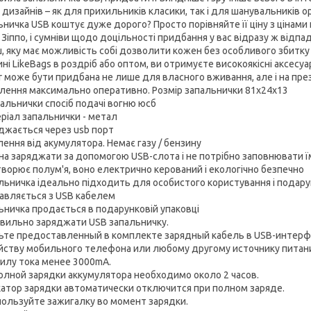
х дизайнів – як для прихильників класики, так і для шанувальників 
ьничка USB коштує дуже дорого? Просто порівняйте її ціну з цінами 
 Зіппо, і сумніви щодо доцільності придбання у вас відразу ж відп
ш, яку має можливість собі дозволити кожен без особливого збитк
ині LikeBags в роздріб або оптом, ви отримуєте високоякісні аксесу
er може бути придбана не лише для власного вживання, але і на пр
лення максимально оперативно. Розмір запальнички 81х24х13
пальнички спосіб подачі вогню юсб
еріал запальнички - метал
яджається через usb порт
лення від акумулятора. Немає газу / бензину
на заряджати за допомогою USB-слота і не потрібно заповнювати ї
створює полум'я, воно електрично керований і екологічно безпечно
альничка ідеально підходить для особистого користування і подару
тавляється з USB кабелем
ьничка продається в подарунковій упаковці
авильно заряджати USB запальничку.
ьте предоставленный в комплекте зарядный кабель в USB-интерфе
йству мобильного телефона или любому другому источнику питани
 силу тока менее 3000mA.
олной зарядки аккумулятора необходимо около 2 часов.
атор зарядки автоматически отключится при полном заряде.
пользуйте зажигалку во момент зарядки.