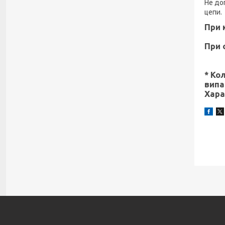
Не до
цепи.
При 
При 
* Ко
випа
Хара