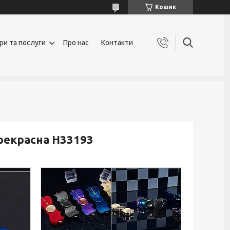
Кошик
ри та послуги
Про нас
Контакти
рекрасна H33193