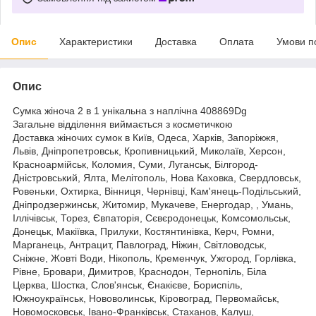
Опис
Характеристики
Доставка
Оплата
Умови п
Опис
Сумка жіноча 2 в 1 унікальна з наплічна 408869Dg
Загальне відділення виймається з косметичкою
Доставка жіночих сумок в Київ, Одеса, Харків, Запоріжжя,
Львів, Дніпропетровськ, Кропивницький, Миколаїв, Херсон,
Красноармійськ, Коломия, Суми, Луганськ, Білгород-
Дністровський, Ялта, Мелітополь, Нова Каховка, Свердловськ,
Ровеньки, Охтирка, Вінниця, Чернівці, Кам'янець-Подільський,
Дніпродзержинськ, Житомир, Мукачеве, Енергодар, , Умань,
Іллічівськ, Торез, Євпаторія, Сєвєродонецьк, Комсомольськ,
Донецьк, Макіївка, Прилуки, Костянтинівка, Керч, Ромни,
Марганець, Антрацит, Павлоград, Ніжин, Світловодськ,
Сніжне, Жовті Води, Нікополь, Кременчук, Ужгород, Горлівка,
Рівне, Бровари, Димитров, Краснодон, Тернопіль, Біла
Церква, Шостка, Слов'янськ, Єнакієве, Бориспіль,
Южноукраїнськ, Нововолинськ, Кіровоград, Первомайськ,
Новомосковськ, Івано-Франківськ, Стаханов, Калуш,