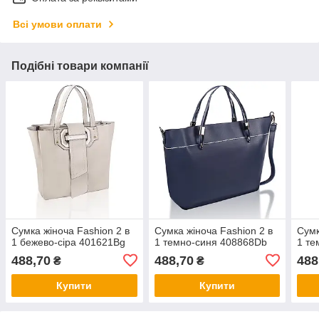
Всі умови оплати
Подібні товари компанії
Сумка жіноча Fashion 2 в
Сумка жіноча Fashion 2 в
Сумк
1 бежево-сіра 401621Bg
1 темно-синя 408868Db
1 те
488,70
488,70
488
₴
₴
Купити
Купити