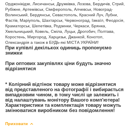
Орджонікідзе, Лисичанськ, Дружківка, Лозова, Бердичів, Стрий,
Рубіжне, Артемівськ, Сімферополь, Алчевськ, Новоград-
Волинський, Бердянськ, Севастополь, Красний Луч, Лубни,
Фастів, Маріуполь, Шахтарськ, Червоноград, Ізмаїл, Феодосія,
Краматорськ, Шепетівка, Родзинки, Черкаси, Брянка,
Хмельницький, Ковель, Сміла, Луцьк, Дрогобич, Полтава,
Коростень, Миргород, Харцизьк, Джанкой, Конотоп,
Олександрія а також в БУДЬ-які МІСТА УКРАЇНИ!
При купівлі декількох одиниць пропонуємо
знижки
При оптових закупівлях ціни будуть значно
відрізнятися
* Колірний відтінок товару може відрізнятися
від представленого на фотографії і вибирається
випадковим чином, в тому числі це залежить і
від налаштувань монітору Вашого комп'ютера!
Характеристики та комплектація товару можуть
змінюватися виробником без повідомлення!
Приховати