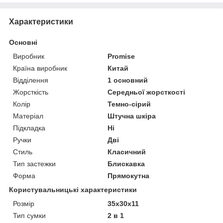
Характеристики
Основні
Виробник
Promise
Країна виробник
Китай
Відділення
1 основний
Жорсткість
Середньої жорсткості
Колір
Темно-сірий
Матеріал
Штучна шкіра
Підкладка
Ні
Ручки
Дві
Стиль
Класичний
Тип застежки
Блискавка
Форма
Прямокутна
Користувальницькі характеристики
Розмір
35х30х11
Тип сумки
2 в 1