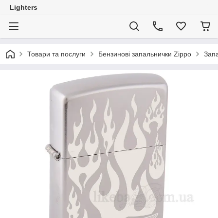
Lighters
Товари та послуги
Бензинові запальнички Zippo
Запа