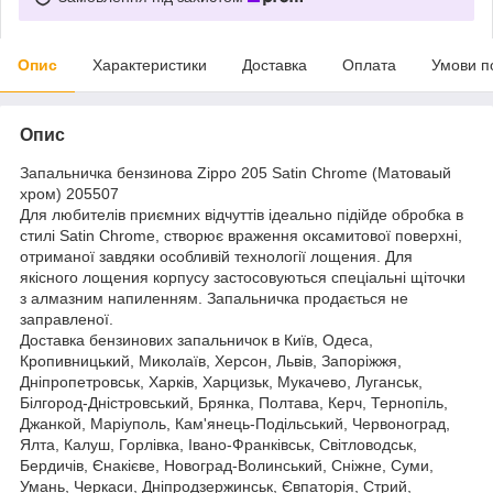
Опис
Характеристики
Доставка
Оплата
Умови п
Опис
Запальничка бензинова Zippo 205 Satin Chrome (Матоваый
хром) 205507
Для любителів приємних відчуттів ідеально підійде обробка в
стилі Satin Chrome, створює враження оксамитової поверхні,
отриманої завдяки особливій технології лощения. Для
якісного лощения корпусу застосовуються спеціальні щіточки
з алмазним напиленням. Запальничка продається не
заправленої.
Доставка бензинових запальничок в Київ, Одеса,
Кропивницький, Миколаїв, Херсон, Львів, Запоріжжя,
Дніпропетровськ, Харків, Харцизьк, Мукачево, Луганськ,
Білгород-Дністровський, Брянка, Полтава, Керч, Тернопіль,
Джанкой, Маріуполь, Кам'янець-Подільський, Червоноград,
Ялта, Калуш, Горлівка, Івано-Франківськ, Світловодськ,
Бердичів, Єнакієве, Новоград-Волинський, Сніжне, Суми,
Умань, Черкаси, Дніпродзержинськ, Євпаторія, Стрий,