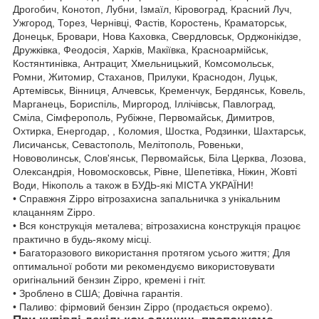
Дрогобич, Конотоп, Лубни, Ізмаїл, Кіровоград, Красний Луч,
Ужгород, Торез, Чернівці, Фастів, Коростень, Краматорськ,
Донецьк, Бровари, Нова Каховка, Свердловськ, Орджонікідзе,
Дружківка, Феодосія, Харків, Макіївка, Красноармійськ,
Костянтинівка, Антрацит, Хмельницький, Комсомольськ,
Ромни, Житомир, Стаханов, Прилуки, Краснодон, Луцьк,
Артемівськ, Вінниця, Алчевськ, Кременчук, Бердянськ, Ковель,
Марганець, Бориспіль, Миргород, Іллічівськ, Павлоград,
Сміла, Сімферополь, Рубіжне, Первомайськ, Димитров,
Охтирка, Енергодар, , Коломия, Шостка, Родзинки, Шахтарськ,
Лисичанськ, Севастополь, Мелітополь, Ровеньки,
Нововолинськ, Слов'янськ, Первомайськ, Біла Церква, Лозова,
Олександрія, Новомосковськ, Рівне, Шепетівка, Ніжин, Жовті
Води, Нікополь а також в БУДЬ-які МІСТА УКРАЇНИ!
• Справжня Zippo вітрозахисна запальничка з унікальним
клацанням Zippo.
• Вся конструкція металева; вітрозахисна конструкція працює
практично в будь-якому місці.
• Багаторазового використання протягом усього життя; Для
оптимальної роботи ми рекомендуємо використовувати
оригінальний бензин Zippo, кремені і гніт.
• Зроблено в США; Довічна гарантія.
• Паливо: фірмовий бензин Zippo (продається окремо).